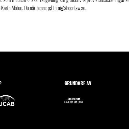
-Karin Abdon. Du når henne på
info@abdonlaw.se
.
P
GRUNDARE AV