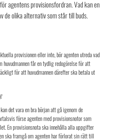
let för agentens provisionsfordran. Vad kan en
 de olika alternativ som står till buds.
uella provisionen eller inte, bör agenten utreda vad
Om huvudmannen får en tydlig redogörelse för att
llräckligt för att huvudmannen därefter ska betala ut
g
l kan det vara en bra början att gå igenom de
vartalsvis förse agenten med provisionsnotor som
et. En provisionsnota ska innehålla alla uppgifter
en ska framgå om agenten har förlorat sin rätt till