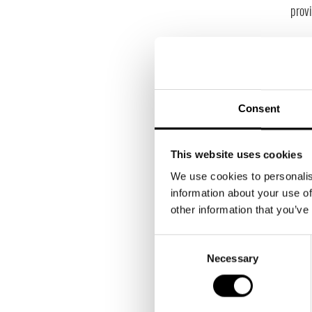
provi
Som 
inneh
Om h
ha r
Consent
-Håll
This website uses cookies
Om hu
We use cookies to personalis
för s
information about your use of
huvu
other information that you’ve
om de
för a
Consent
Necessary
Selection
– Sä
En el