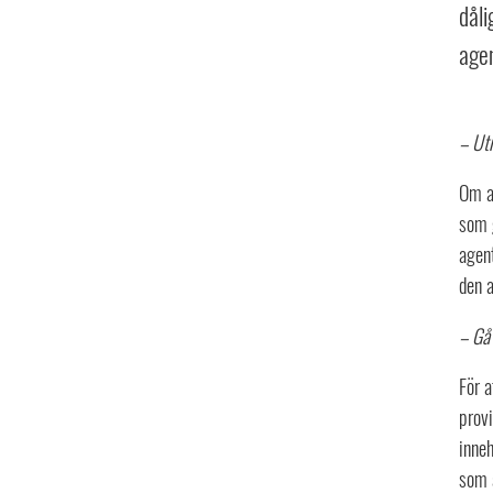
dåli
agen
– Ut
Om ag
som g
agent
den a
– Gå
För a
provi
inneh
som ä