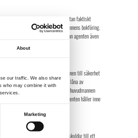
man kan kontrollera om provisionsnotan faktiskt
nt kan begära att få utdrag ur huvudmannens bokföring.
provisionsnota inte verkar stämma, kan agenten även
About
ror och material som tillhör huvudmannen till säkerhet
se our traffic. We also share
ittning är prover som agenten har fått låna av
ers who may combine it with
 huvudmannen måste agenten informera huvudmannen
 services.
n, får agenten sälja de varor som agenten håller inne
Marketing
ebära att huvudmannen har gjort sig skyldig till ett