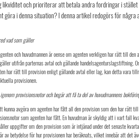
g likviditet och prioriterar att betala andra fordringar i stäl
t göra i denna situation? I denna artikel redogörs för några av
red vad som gäller
enten och huvudmannen är oense om agenten verkligen har rätt till den akt
äller utifrån parternas avtal och gällande handelsagenturslagstiftning. 
en har rätt till provision enligt gällande avtal eller lag, kan detta vara ti
ktuella provisionen.
 igenom provisionsnotor och begär att få ta del av huvudmannens bokförin
tt kunna avgöra om agenten har fått all den provision som den har rätt til
sionsnotor som agenten har fått. En huvudman är skyldig att i vart fall k
åller uppgifter om den provision som är intjänad under det senaste kvartal
r av betydelse för hur provisionen har beräknats, vilket innebär att det äv