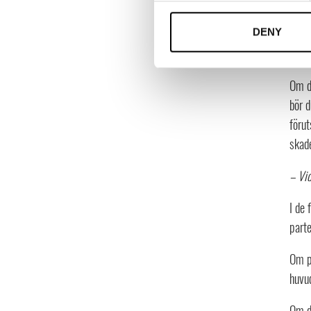
väsen
huvu
DENY
är up
Om d
bör d
förut
skad
– Vid
I de 
parte
Om pa
huvud
Om d