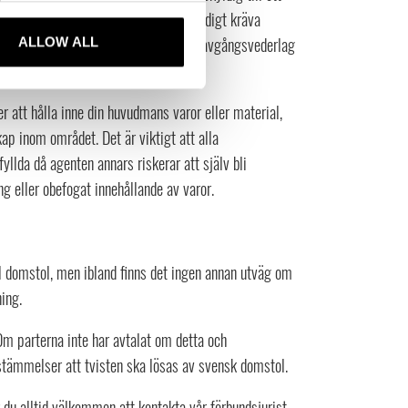
vtalet med omedelbar verkan och samtidigt kräva
(förutsatt att förutsättningarna för avgångsvederlag
ALLOW ALL
att hålla inne din huvudmans varor eller material,
ap inom området. Det är viktigt att alla
yllda då agenten annars riskerar att själv bli
 eller obefogat innehållande av varor.
till domstol, men ibland finns det ingen annan utväg om
ing.
Om parterna inte har avtalat om detta och
estämmelser att tvisten ska lösas av svensk domstol.
du alltid välkommen att kontakta vår förbundsjurist