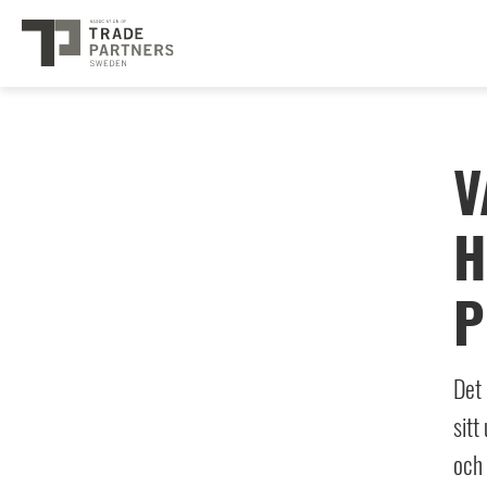
V
H
P
Det 
sitt
och 