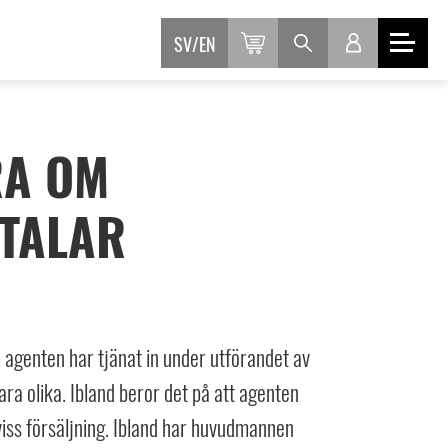
SV
EN
RA OM
TALAR
m agenten har tjänat in under utförandet av
ara olika. Ibland beror det på att agenten
viss försäljning. Ibland har huvudmannen