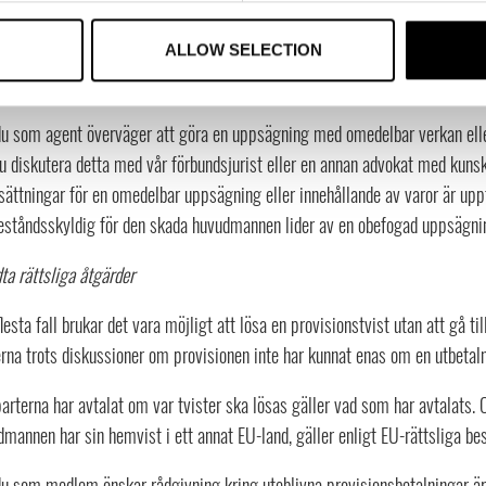
tligt avtalsbrott. Detta kan i sig berättiga agenten att säga upp agenta
dmannen på skadestånd för utebliven uppsägningstid och avgångsvederlag 
ALLOW SELECTION
pfyllda).
u som agent överväger att göra en uppsägning med omedelbar verkan eller 
u diskutera detta med vår förbundsjurist eller en annan advokat med kunsk
sättningar för en omedelbar uppsägning eller innehållande av varor är uppf
eståndsskyldig för den skada huvudmannen lider av en obefogad uppsägning
ta rättsliga åtgärder
flesta fall brukar det vara möjligt att lösa en provisionstvist utan att gå 
rna trots diskussioner om provisionen inte har kunnat enas om en utbetaln
rterna har avtalat om var tvister ska lösas gäller vad som har avtalats. 
mannen har sin hemvist i ett annat EU-land, gäller enligt EU-rättsliga b
u som medlem önskar rådgivning kring uteblivna provisionsbetalningar är 