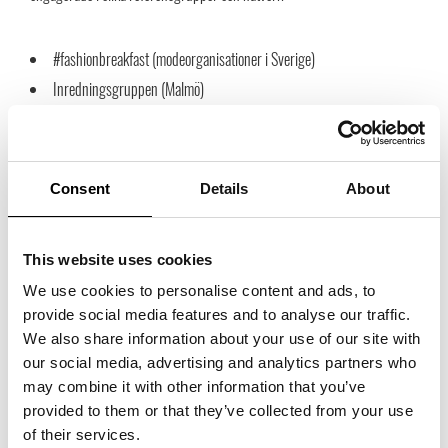
#fashionbreakfast (modeorganisationer i Sverige)
Inredningsgruppen (Malmö)
International Chamber of Commerce (ICC)
International Distribution Institute (IDI)
Internationally United Commercial Agents & Brokers (IUCAB)
Consent
Details
About
Legal Working Group (juridisk expertgrupp inom IUCAB)
Modegruppen (Göteborg)
This website uses cookies
Nordic Fashion Association (NFA, modeorganisationer i Norden)
We use cookies to personalise content and ads, to
Skoleverantörernas Förening
provide social media features and to analyse our traffic.
Swedish Shoe Environmental Initiative (SSEI)
We also share information about your use of our site with
Textilgruppen (Göteborg)
our social media, advertising and analytics partners who
The Federation of Nordic Commercial Agents (affärsorganisationer i
may combine it with other information that you’ve
provided to them or that they’ve collected from your use
Norden)
of their services.
Utrikeshandelsföreningen