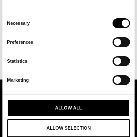
Väskleverantörernas Förening
Consent
Necessary
Selection
Vill du engagera dig i en grupp eller starta ett eget initiativ i din
bransch?
Kontakta oss!
Preferences
Statistics
Marketing
ASSOCIATION OF TRADE PARTNERS SWEDEN
ALLOW ALL
Augustendalsvägen 7, Nacka strand, Sweden
+46 (0)8 411 00 22
ALLOW SELECTION
info@tradepartners.se