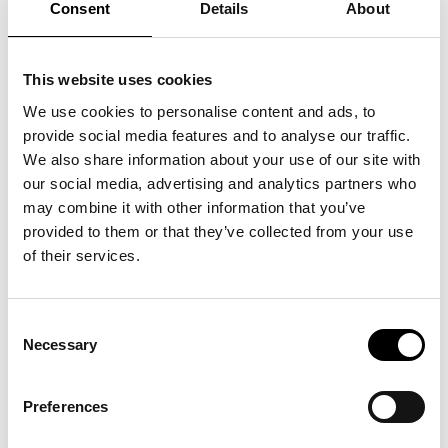
Consent
Details
About
Kommerskollegium
Patent- och registreringsverket
This website uses cookies
Skatteverket
We use cookies to personalise content and ads, to
Stockholm Fashion District
provide social media features and to analyse our traffic.
We also share information about your use of our site with
Stockholmsmässan i Älvsjö
our social media, advertising and analytics partners who
may combine it with other information that you’ve
Svensk Handel
provided to them or that they’ve collected from your use
of their services.
Svenska Mässan
Sveriges Handelskamrar
Consent
Svenskt Näringsliv
Necessary
Selection
Sveriges Textilhandlare
Preferences
Teko