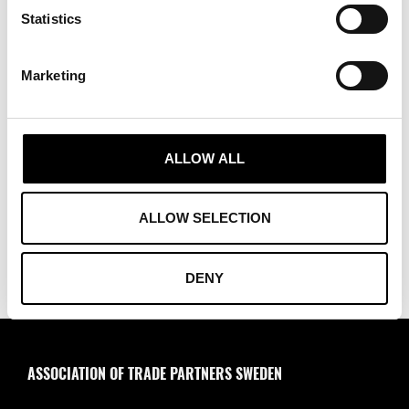
Tillväxtverket
Statistics
Tullverket
Marketing
Utrikesdepartementet
Verksamt.se
ALLOW ALL
Tycker du att något ska läggas till eller ändras, kontakta oss gärna!
info@tradepartners.se
ALLOW SELECTION
DENY
ASSOCIATION OF TRADE PARTNERS SWEDEN