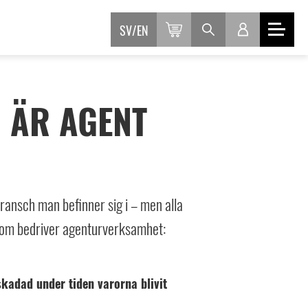
SV
EN
 ÄR AGENT
bransch man befinner sig i – men alla
 som bedriver agenturverksamhet:
kadad under tiden varorna blivit