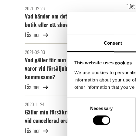
“Det 
2021-02-26
har. 
Vad händer om det brinner i en
skada
butik eller ett showroom?
Incot
Läs mer
000k
Consent
2021-02-03
En a
Vad gäller för min försäkring av
“Det 
This website uses cookies
varor vid försäljning vid
före
We use cookies to personalis
kommission?
försä
information about your use of
Läs mer
vatte
other information that you’ve
Utöv
Consent
2020-11-24
Necessary
Selection
“Med 
Gäller min försäkring
egen
vid cancellerad order?
000 
Läs mer