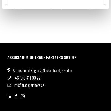
agentavtal kan avtala bort den. Det står alltså parterna fritt att avtala om
att agenten inte ska ha rätt till någon efterprovision.
ASSOCIATION OF TRADE PARTNERS SWEDEN
Augustendalsvägen 7, Nacka strand, Sweden
+46 (0)8 411 00 22
info@tradepartners.se