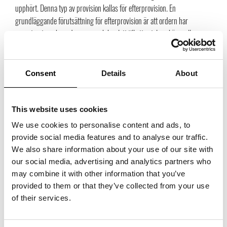
upphört. Denna typ av provision kallas för efterprovision. En
grundläggande förutsättning för efterprovision är att ordern har
accepterats av huvudmannen och har lett till ett avtal om köp mellan
huvudmannen och kunden. Därutöver krävs följande:
Consent
Details
About
att avtalet om köp har kommit till stånd huvudsakligen genom
agentens medverkan under den tid agenten hade sitt uppdrag och
att avtalet om köp har ingåtts inom skälig tid efter att agentens
This website uses cookies
uppdrag upphörde.
We use cookies to personalise content and ads, to
provide social media features and to analyse our traffic.
We also share information about your use of our site with
För att ett avtal om köp ska anses ha kommit till stånd huvudsakligen
our social media, advertising and analytics partners who
genom agentens medverkan förutsätts att det arbete agenten har utfört
may combine it with other information that you’ve
har varit förberedande till det slutliga avtalet och att agentens arbete har
provided to them or that they’ve collected from your use
varit den huvudsakliga orsaken till att det blivit ett avtal. I praktiken kan
of their services.
detta innebära att agenten exempelvis har lämnat en offert till kunden
och att kunden sedan meddelar att den vill köpa varan baserat på den