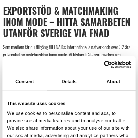
EXPORTSTÖD & MATCHMAKING
INOM MODE – HITTA SAMARBETEN
UTANFÖR SVERIGE VIA FNAD
Som medlem får du tillgång till FNAD:s internationella nätverk och över 32 års
erfarenhet av matchmaking inom mode. Vi hjälper både varumärken och
agenter/distributörer att hitta rätt samarbeten utanför Sverige, med fokus på
långsiktiga och hållbara partnerskap.
Consent
Details
About
Genom FNAD:s globala kontaktnät skapar vi strategiska matchningar mellan
modevarumärken och agenter/distributörer på utvalda marknader.
Matchmaking är kostnadsfri för agenter och distributörer och erbjuds till
This website uses cookies
rabatterat pris för varumärken/leverantörer.
We use cookies to personalise content and ads, to
Vi stöttar även svenska och nordiska modevarumärken med strategi och
provide social media features and to analyse our traffic.
förberedelser inför internationell expansion, så att steget ut i nya marknader blir
We also share information about your use of our site with
mer träffsäkert och hållbart.
our social media, advertising and analytics partners who