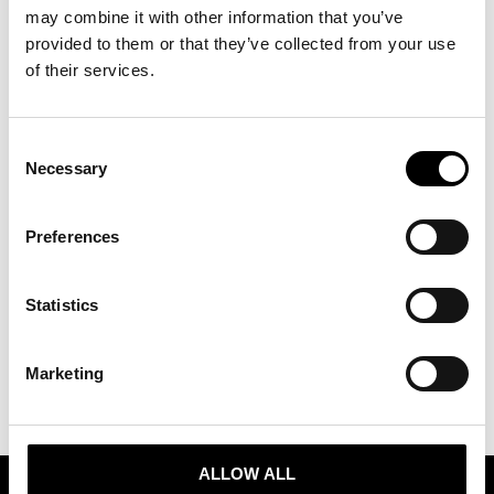
may combine it with other information that you’ve
provided to them or that they’ve collected from your use
ÄR DU ETT MODEVARUMÄRKE?
of their services.
Läs mer om samarbetet och ansök om matchmaking →
Consent
Necessary
Selection
ÄR DU AGENT ELLER
Preferences
DISTRIBUTÖR?
Statistics
Internationella varumärkesmöjligheter skickas löpande ut via Trade Partners
Swedens utskick. Anmäl dig till att ta emot dessa via formuläret nedan!
Marketing
ALLOW ALL