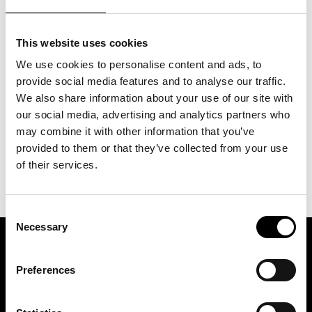
svaren delas alltid anonymt.
This website uses cookies
We use cookies to personalise content and ads, to
provide social media features and to analyse our traffic.
MÄSSOR & HANDELSPLATSER
We also share information about your use of our site with
FRAMÖVER – DIN INPUT
our social media, advertising and analytics partners who
may combine it with other information that you’ve
provided to them or that they’ve collected from your use
Hjälp oss prioritera rätt. Svaren tar ca 3 minuter och delas alltid anonymt.
of their services.
Consent
Necessary
Selection
ASSOCIATION OF TRADE PARTNERS SWEDEN
Preferences
Augustendalsvägen 7, Nacka strand, Sweden