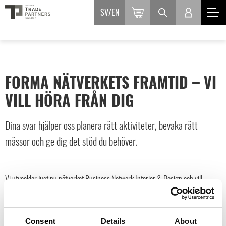
SV
EN
FORMA NÄTVERKETS FRAMTID – VI
VILL HÖRA FRÅN DIG
Dina svar hjälper oss planera rätt aktiviteter, bevaka rätt
mässor och ge dig det stöd du behöver.
Vi utvecklar just nu nätverket Business Network Interior & Design och vill
säkerställa att vi fokuserar på det som ger mest värde för er. Berätta vilka
mässor och handelsplatser som är viktigast för dig, vilken typ av stöd du önskar
och vad du vill se på kommande träffar. Formuläret tar cirka 3 minuter och
Consent
Details
About