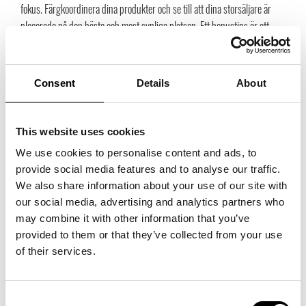
fokus. Färgkoordinera dina produkter och se till att dina storsäljare är
placerade på den bästa och mest synliga platsen. Ett bonustips är att
addera lite växter och blommor för att göra montern mer levande och
välkomnande.”
Consent
Details
About
Vilket misstag ser du att många gör med sin monter?
”Att utan eftertanke bara hänga eller lägga fram sina produkter. Det
skapar en monter som kan upplevas som rörig eller otydlig och det är
This website uses cookies
svårt för kunden att få en överblick över produkterna.”
We use cookies to personalise content and ads, to
Är digitala skärmar och annan teknisk utrustning viktigt?
provide social media features and to analyse our traffic.
”Som säljare kan du ta hjälp av teknisk utrustning för att visa upp olika
We also share information about your use of our site with
lookbook-bilder eller olika sätt att styla produkterna för att inspirera
our social media, advertising and analytics partners who
kunden. Det kan också vara ett bra verktyg för att förmedla varumärkets
may combine it with other information that you’ve
känsla och utryck, men jag tycker inte att det kan ersätta de fysiska
provided to them or that they’ve collected from your use
produkterna. De flesta inköpare vill klämma och känna på produkterna
of their services.
för att få en känsla och den möjligheten kan inte en digital skärm eller
teknisk utrustning ge. Så mitt svar är helt enkelt att digitala skärmar och
Consent
annan teknisk utrustning är ett bra verktyg, men jag tycker inte att det är