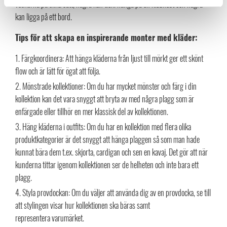
väskorna på olika sätt, några kan t.ex. hänga på en klädhäst och några
kan ligga på ett bord.
Tips för att skapa en inspirerande monter med kläder:
Färgkoordinera: Att hänga kläderna från ljust till mörkt ger ett skönt
flow och är lätt för ögat att följa.
Mönstrade kollektioner: Om du har mycket mönster och färg i din
kollektion kan det vara snyggt att bryta av med några plagg som är
enfärgade eller tillhör en mer klassisk del av kollektionen.
Häng kläderna i outfits: Om du har en kollektion med flera olika
produktkategorier är det snyggt att hänga plaggen så som man hade
kunnat bära dem t.ex. skjorta, cardigan och sen en kavaj. Det gör att när
kunderna tittar igenom kollektionen ser de helheten och inte bara ett
plagg.
Styla provdockan: Om du väljer att använda dig av en provdocka, se till
att stylingen visar hur kollektionen ska bäras samt
representera varumärket.