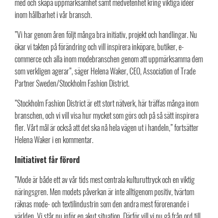
med och skapa uppmärksamhet samt medvetenhet kring viktiga idéer
inom hållbarhet i vår bransch.
”Vi har genom åren följt många bra initiativ, projekt och handlingar. Nu
ökar vi takten på förändring och vill inspirera inköpare, butiker, e-
commerce och alla inom modebranschen genom att uppmärksamma dem
som verkligen agerar”, säger Helena Waker, CEO, Association of Trade
Partner Sweden/Stockholm Fashion District.
”Stockholm Fashion District är ett stort nätverk, här träffas många inom
branschen, och vi vill visa hur mycket som görs och på så sätt inspirera
fler. Vårt mål är också att det ska nå hela vägen ut i handeln,” fortsätter
Helena Waker i en kommentar.
Initiativet får förord
”Mode är både ett av vår tids mest centrala kulturuttryck och en viktig
näringsgren. Men modets påverkan är inte alltigenom positiv, tvärtom
räknas mode- och textilindustrin som den andra mest förorenande i
världen. Vi står nu inför en akut situation. Därför vill vi nu gå från ord till