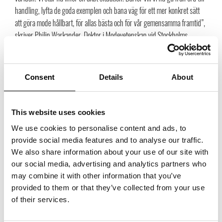
handling, lyfta de goda exemplen och bana väg för ett mer konkret sätt
att göra mode hållbart, för allas bästa och för vår gemensamma framtid”,
skriver Philip Warkander, Doktor i Modevetenskap vid Stockholms
Universitet.
Förordet finns publicerat i sin helhet på stockholmfashiondistrict.se.
Consent
Details
About
Philip Warkander kommer också att fungera rådgivande för
jurygrupperna samt ordförande i det etiska rådet.
This website uses cookies
De fyra kategorierna
We use cookies to personalise content and ads, to
-Closing the loop
provide social media features and to analyse our traffic.
We also share information about your use of our site with
Återanvändning där spill/påverkan på miljön minimerats så pass mycket
our social media, advertising and analytics partners who
att ett kretslopp finns eller upplevs som en möjlighet nära i tid. Nya
may combine it with other information that you’ve
affärsmodeller och sätt att göra affärer på blir lösningen på problemet
provided to them or that they’ve collected from your use
fortsatt konsumtion på ett mer hållbart sätt med respekt för råvaror, miljö
of their services.
och människa.