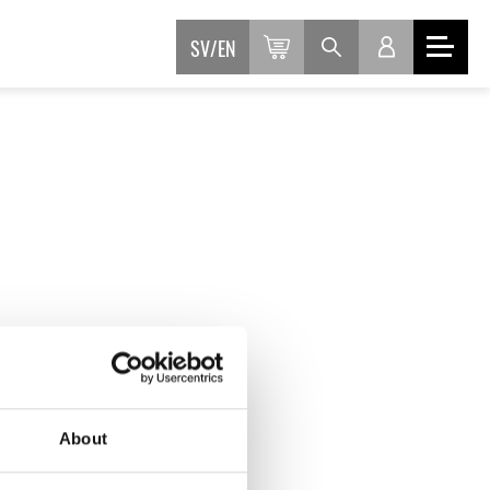
SV
EN
abatt när du
loggat in
About