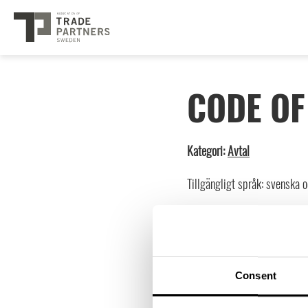
CODE O
Kategori:
Avtal
Tillgängligt språk: svenska 
OBS Logga in för att ta
här.
Inte medlem än?
Läs m
Consent
300
kr
inkl. moms