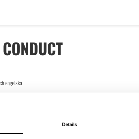
F CONDUCT
och engelska
 del av kostnadsfria och rabatterade avtal, du ser aktuell r
er och ansök här
Details