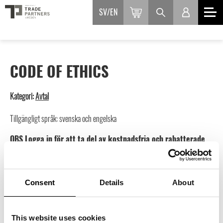
SV
EN
CODE OF ETHICS
Kategori:
Avtal
Tillgängligt språk: svenska och engelska
OBS Logga in för att ta del av kostnadsfria och rabatterade
avtal, du ser aktuell rabatt när du
loggat in här.
Inte medlem än?
Läs mer och ansök här
Consent
300
kr
Details
About
inkl. moms
This website uses cookies