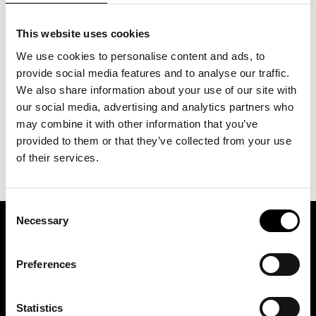
300
kr
inkl. moms
This website uses cookies
We use cookies to personalise content and ads, to
provide social media features and to analyse our traffic.
LÄGG I VARUKORG
We also share information about your use of our site with
our social media, advertising and analytics partners who
may combine it with other information that you’ve
provided to them or that they’ve collected from your use
of their services.
Consent
Necessary
Selection
ASSOCIATION OF TRADE PARTNERS SWEDEN
Preferences
Augustendalsvägen 7, Nacka strand, Sweden
+46 (0)8 411 00 22
Statistics