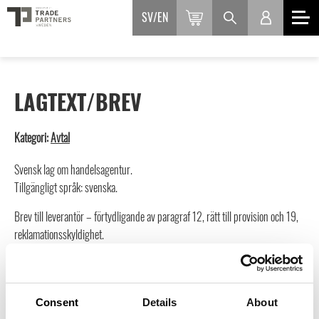
SV
EN
LAGTEXT/BREV
Kategori:
Avtal
Svensk lag om handelsagentur.
Tillgängligt språk: svenska.
Brev till leverantör – förtydligande av paragraf 12, rätt till provision och 19,
reklamationsskyldighet.
Tillgängliga språk: svenska och engelska.
OBS Logga in för att ta del av kostnadsfria och rabatterade
avtal, du ser aktuell rabatt när du
loggat in här.
Consent
Details
About
Inte medlem än?
Läs mer och ansök här