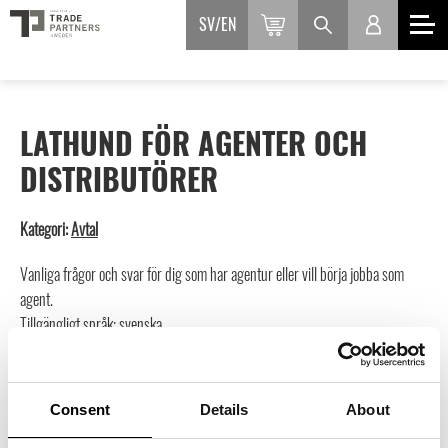
SV
EN
LATHUND FÖR AGENTER OCH
DISTRIBUTÖRER
Kategori:
Avtal
Vanliga frågor och svar för dig som har agentur eller vill börja jobba som
agent.
Tillgängligt språk: svenska.
OBS Logga in för att ta del av kostnadsfria och rabatterade
avtal, du ser aktuell rabatt när du
loggat in här.
Consent
Details
About
Inte medlem än?
Läs mer och ansök här