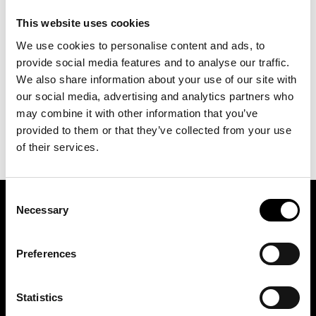
300
kr
inkl. moms
This website uses cookies
We use cookies to personalise content and ads, to
LÄGG I VARUKORG
provide social media features and to analyse our traffic.
We also share information about your use of our site with
our social media, advertising and analytics partners who
may combine it with other information that you’ve
provided to them or that they’ve collected from your use
of their services.
Consent
Necessary
Selection
ASSOCIATION OF TRADE PARTNERS SWEDEN
Preferences
Augustendalsvägen 7, Nacka strand, Sweden
+46 (0)8 411 00 22
Statistics
info@tradepartners.se