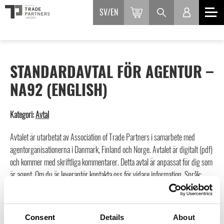
SV
EN
STANDARDAVTAL FÖR AGENTUR –
NA92 (ENGLISH)
Kategori:
Avtal
Avtalet är utarbetat av Association of Trade Partners i samarbete med
agentorganisationerna i Danmark, Finland och Norge. Avtalet är digitalt (pdf)
och kommer med skriftliga kommentarer. Detta avtal är anpassat för dig som
är agent. Om du är leverantör kontakta oss för vidare information. Språk:
engelska (finns även att beställa på svenska).
OBS Logga in för att ta del av kostnadsfria och rabatterade
Consent
Details
About
avtal, du ser aktuell rabatt när du
loggat in här.