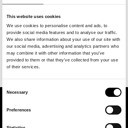
Inte medlem än?
Läs mer och ansök här
938
kr
This website uses cookies
inkl. moms
We use cookies to personalise content and ads, to
provide social media features and to analyse our traffic.
We also share information about your use of our site with
LÄGG I VARUKORG
our social media, advertising and analytics partners who
may combine it with other information that you’ve
provided to them or that they’ve collected from your use
of their services.
Consent
Necessary
Selection
ASSOCIATION OF TRADE PARTNERS SWEDEN
Preferences
Augustendalsvägen 7, Nacka strand, Sweden
+46 (0)8 411 00 22
Statistics