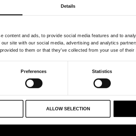
er och ansök här
Details
ig som är agent. Om du är leverantör kontakta oss för vidare information.
e content and ads, to provide social media features and to analy
 our site with our social media, advertising and analytics partn
 provided to them or that they’ve collected from your use of their
Preferences
Statistics
ALLOW SELECTION