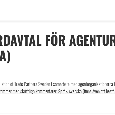
DAVTAL FÖR AGENTUR
A)
ciation of Trade Partners Sweden i samarbete med agentorganisationerna 
h kommer med skriftliga kommentarer. Språk: svenska (finns även att bestä
 del av kostnadsfria och rabatterade avtal, du ser aktuell r