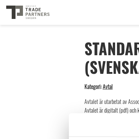
STANDAR
(SVENSK
Kategori:
Avtal
Avtalet är utarbetat av Asso
Avtalet är digitalt (pdf) oc
OBS Logga in för att ta
här.