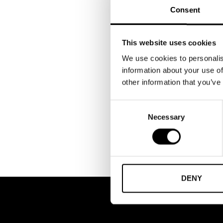
Inte medlem än?
Läs m
Consent
Detta avtal är anpassat för d
This website uses cookies
938
kr
inkl. moms
We use cookies to personalis
information about your use of
other information that you’ve
LÄGG I VARUKORG
Consent
Necessary
Selection
DENY