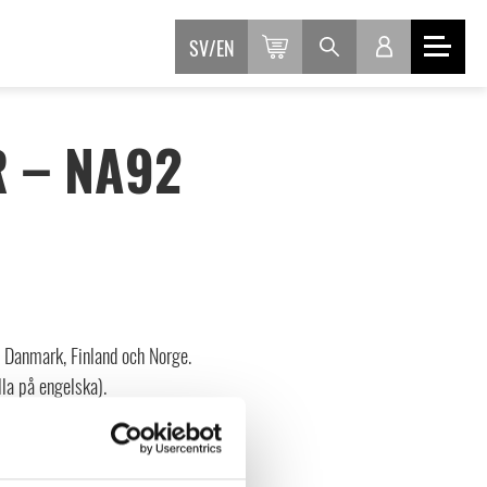
SV
EN
 – NA92
i Danmark, Finland och Norge.
lla på engelska).
abatt när du
loggat in