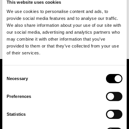
This website uses cookies
LÄGG I VARUKORG
We use cookies to personalise content and ads, to
provide social media features and to analyse our traffic.
We also share information about your use of our site with
our social media, advertising and analytics partners who
may combine it with other information that you’ve
provided to them or that they’ve collected from your use
of their services.
Consent
ASSOCIATION OF TRADE PARTNERS SWEDEN
Necessary
Selection
Augustendalsvägen 7, Nacka strand, Sweden
Preferences
+46 (0)8 411 00 22
info@tradepartners.se
Statistics