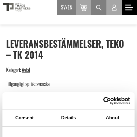
SV
EN
LEVERANSBESTÄMMELSER, TEKO
– TK 2014
Kategori:
Avtal
Tillgängligt språk: svenska
OBS Logga in för att ta del av kostnadsfria och rabatterade
avtal, du ser aktuell rabatt när du
loggat in här.
Inte medlem än?
Läs mer och ansök här
Consent
Details
About
550
kr
inkl. moms