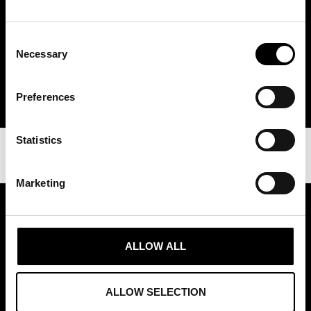
Hur agenter, distributörer och varumärken bygger starkare och mer
Consent
lönsamma partnerskap på den internationella modemarknaden.
Necessary
Selection
SE WEBBINARIET
Preferences
Statistics
Marketing
ASSOCIATION OF TRADE PARTNERS SWEDEN
ALLOW ALL
Augustendalsvägen 7, Nacka strand, Sweden
+46 (0)8 411 00 22
ALLOW SELECTION
info@tradepartners.se