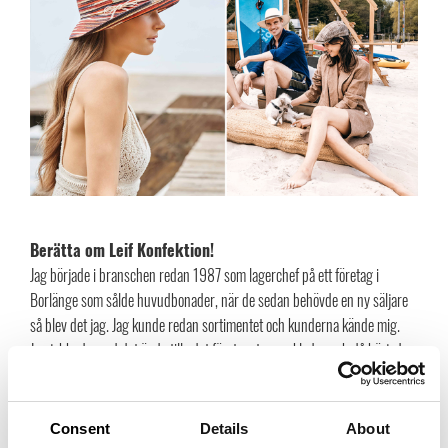
Berätta om Leif Konfektion!
Jag började i branschen redan 1987 som lagerchef på ett företag i
Borlänge som sålde huvudbonader, när de sedan behövde en ny säljare
så blev det jag. Jag kunde redan sortimentet och kunderna kände mig.
Jag jobbade med det ända tills det företaget avvecklades och då började
jag fundera på
nästa steg och det blev den sparken i baken jag behövde
för att år 2004 starta eget
. Kunderna fanns redan så jag tog med mig
dem till vad som då blev, och fortfarande är, Leif Konfektion AB. Det var
Consent
Details
About