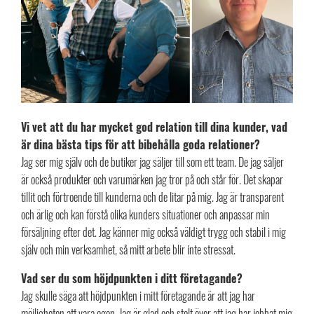
Vi vet att du har mycket god relation till dina kunder, vad
är dina bästa tips för att bibehålla goda relationer?
Jag ser mig själv och de butiker jag säljer till som ett team. De jag säljer
är också produkter och varumärken jag tror på och står för. Det skapar
tillit och förtroende till kunderna och de litar på mig. Jag är transparent
och ärlig och kan förstå olika kunders situationer och anpassar min
försäljning efter det. Jag känner mig också väldigt trygg och stabil i mig
själv och min verksamhet, så mitt arbete blir inte stressat.
Vad ser du som höjdpunkten i ditt företagande?
Jag skulle säga att höjdpunkten i mitt företagande är att jag har
möjligheten att vara egen. Jag är glad och stolt över att jag har jobbat mig