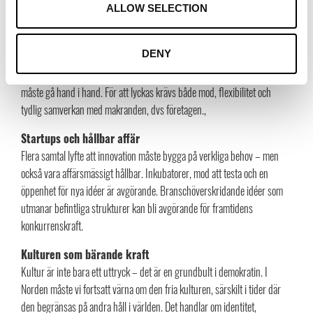
Mode- och textilbranschen i omställning
ALLOW SELECTION
Ett särskilt fokus låg på mode- och textilindustrins omställning mot
cirkulära och mer hållbara affärsmodeller. Genom samarbeten mellan
DENY
stora företag och startups – där insiktsdrivna testprojekt och AI och tech
innovationer diskuterades – tydliggjordes att innovation och affärsnytta
måste gå hand i hand. För att lyckas krävs både mod, flexibilitet och
tydlig samverkan med makranden, dvs företagen.,
Startups och hållbar affär
Flera samtal lyfte att innovation måste bygga på verkliga behov – men
också vara affärsmässigt hållbar. Inkubatorer, mod att testa och en
öppenhet för nya idéer är avgörande. Branschöverskridande idéer som
utmanar befintliga strukturer kan bli avgörande för framtidens
konkurrenskraft.
Kulturen som bärande kraft
Kultur är inte bara ett uttryck – det är en grundbult i demokratin. I
Norden måste vi fortsatt värna om den fria kulturen, särskilt i tider där
den begränsas på andra håll i världen. Det handlar om identitet,