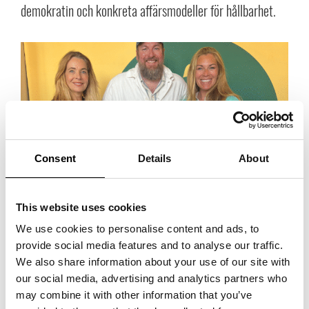
demokratin och konkreta affärsmodeller för hållbarhet.
Consent
Details
About
Norden, näringslivet och nästa steg – insikter från
This website uses cookies
Almedalen 2025
We use cookies to personalise content and ads, to
Årets Almedalsvecka präglades av geopolitiska utmaningar och men
provide social media features and to analyse our traffic.
också framtidstro och ett tydligt budskap:
vi blir starkare
We also share information about your use of our site with
tillsammans
. Vi deltog i flera debatter och panelsamtal, med målet att
our social media, advertising and analytics partners who
bidra med insikter från våra medlemmar . Tillsammans vill vi skapa de
may combine it with other information that you’ve
bästa möjligheterna för tillväxt, konkurrenskraftiga företagsvillkor och