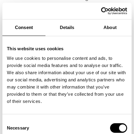
Consent
Details
About
This website uses cookies
We use cookies to personalise content and ads, to
provide social media features and to analyse our traffic.
We also share information about your use of our site with
our social media, advertising and analytics partners who
may combine it with other information that you’ve
provided to them or that they’ve collected from your use
of their services.
Motiveringen lyder:
Genom starka personliga och affärsmässiga relationer har Leif Hansson
strategiskt bedrivit försäljning med goda resultat. Med sitt prestigelösa
Consent
sätt att arbeta har han oklanderligt skött sina kunder och försäljning
Necessary
Selection
sedan start. Leif har en stark passion för sina varumärken, likväl som för