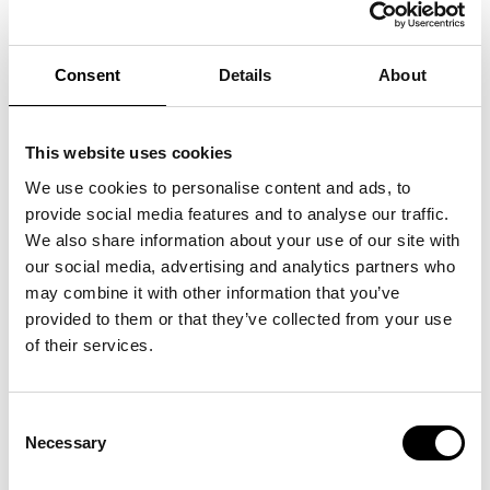
DIGITAL FÖRSÄLJNING!
Är du osäker på hur du ska komma igång med försäljning
Consent
Details
About
digitalt? Inga problem! Trade Partners Sweden har
tillsammans med Stockholm Fashion District och Elin
This website uses cookies
Mohlander, grundare av varumärket Residus, tagit fram
We use cookies to personalise content and ads, to
tre filmer med tips kring digital försäljning!
provide social media features and to analyse our traffic.
We also share information about your use of our site with
our social media, advertising and analytics partners who
may combine it with other information that you’ve
provided to them or that they’ve collected from your use
of their services.
Consent
Necessary
Selection