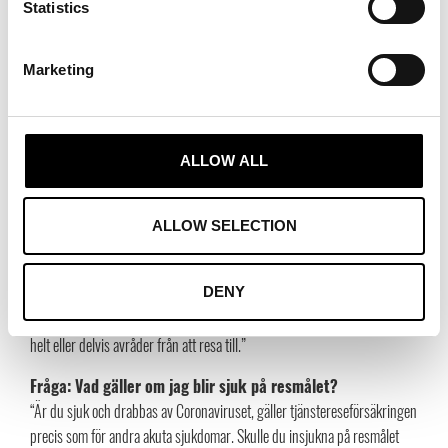
Statistics
minskad försäljning pga uteblivna kunder, kan jag få
ersättning för detta på någon försäkring?
Försäkring för Verksamhetsavbrott:
Marketing
“Nej, eftersom försäkringen ersätter den förlust som uppstår p.g.a. en
skada på dina saker eller din lokal.”
Försäkring för Epidemiavbrott:
ALLOW ALL
“Nej, som huvudregel gäller då att dina kunder inte uteblivit p.g.a. ett
myndighetsbeslut riktat mot din lokal så kan försäkringen inte hjälpa
dig.”
ALLOW SELECTION
Fråga: Vad gäller vid tjänsteresa?
DENY
“Det är viktigt att notera att tjänstereseförsäkringen inte gäller om resan
inletts efter det att avrådan införts till de länder eller områden som UD
helt eller delvis avråder från att resa till.”
Fråga: Vad gäller om jag blir sjuk på resmålet?
“Är du sjuk och drabbas av Coronaviruset, gäller tjänstereseförsäkringen
precis som för andra akuta sjukdomar. Skulle du insjukna på resmålet