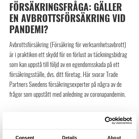
FÖRSÄKRINGSFRÅGA: GÄLLER
EN AVBROTTSFÖRSÄKRING VID
PANDEMI?
Avbrottsförsäkring (Försäkring för verksamhetsavbrott)
är i praktiken ett skydd för en förlust av täckningsbidrag
som kan uppstå till följd av en egendomsskada på ett
försäkringsställe, dvs. ditt företag. Här svarar Trade
Partners Swedens försäkringsexperter på några av de
frågor som uppstått med anledning av coronapandemin.
Fråga: Vi har sedan länge planerat att delta i ett
evenemang och står nu inför valet att genomföra
evenemanget med färre besökare alternativt att ställa in
Consent
Details
About