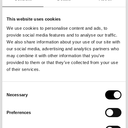
då Regeringen har beslutat att allmänna sammankomster
med fler än 50 personer inte får förekomma. Finns det
någon ersättning att hämta från försäkringen för ex.
This website uses cookies
uteblivna biljettintäkter eller merkostnader för inställt
We use cookies to personalise content and ads, to
evenemang eller utrustning man hyrt?
provide social media features and to analyse our traffic.
Vid försäkring för verksamhetsavbrott (Avbrottsförsäkring):
We also share information about your use of our site with
“Nej, eftersom försäkringen ersätter den förlust av täckningsbidrag som
our social media, advertising and analytics partners who
uppstår p.g.a en ersättningsbar egendomsskada (alltså skada på dina
may combine it with other information that you’ve
saker/din lokal). Att du inte kan genomföra evenemanget eller måste
provided to them or that they’ve collected from your use
göra det utan besökare utgör tyvärr ingen sådan skada.”
of their services.
Försäkring för Epidemiavbrott:
“Om myndigheten beslutar att med stöd av Smittskyddslagen stängda en
Consent
mässhall eller liknande, som du har försäkrad p.g.a. en konstaterad
Necessary
Selection
smitta där, så kan försäkringen hjälpa dig med viss ersättning.
Regeringens generella beslut om att begränsa allmänna sammankomster
är alltså i sig inte tillräckligt för att ge ersättning.”
Preferences
Fråga
:
Trots att mitt företag har öppet så har vi en