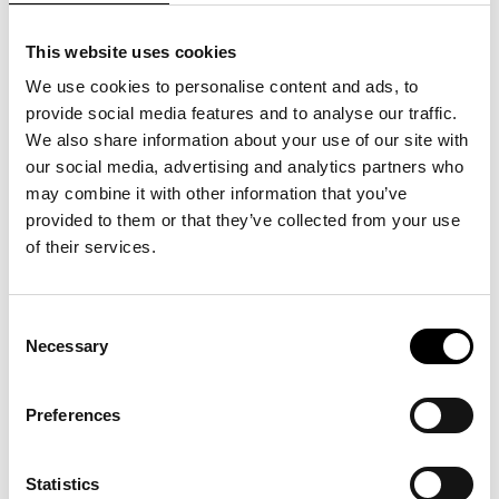
INTERNATIONELL HANDEL:
TRADE PARTNERS SWEDEN
This website uses cookies
We use cookies to personalise content and ads, to
MEDLEMMAR I
provide social media features and to analyse our traffic.
UTRIKESHANDELSFÖRENINGEN
We also share information about your use of our site with
our social media, advertising and analytics partners who
Trade Partners Sweden är nya medlemmar i
may combine it with other information that you’ve
provided to them or that they’ve collected from your use
Utrikeshandelsföreningen. I ett mer komplext
of their services.
handelsklimat är det viktigt att företag som arbetar med
handel internationellt får det stöd och den information
Consent
och kunskap de behöver och ett sätt vi kan erbjuda våra
Necessary
Selection
medlemmar detta är genom ett starkt nätverk av
experter.
Preferences
Statistics
Sveriges Allmänna Utrikeshandelsförening verkar för att åstadkomma ett