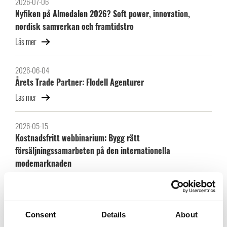
2026-07-06
Nyfiken på Almedalen 2026? Soft power, innovation,
nordisk samverkan och framtidstro
Läs mer
2026-06-04
Årets Trade Partner: Flodell Agenturer
Läs mer
2026-05-15
Kostnadsfritt webbinarium: Bygg rätt
försäljningssamarbeten på den internationella
modemarknaden
Läs mer
Consent
Details
About