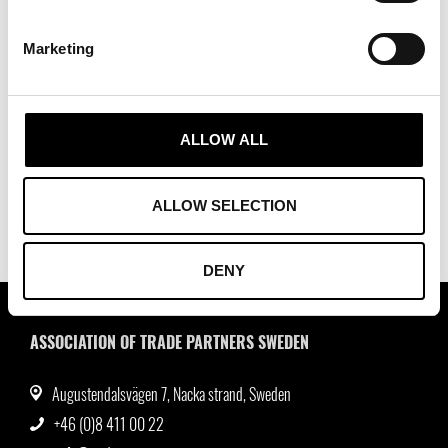
effektivt handelsfrämjande i Sverige. Utrikeshandelsföreningens mål är
att skapa och vidmakthålla ett förstklassigt handels- och
Marketing
investeringsfrämjande i Sverige.
Läs mer om Utrikeshandelsföreningen här:
https://utrikeshandelsforeningen.se/
ALLOW ALL
ALLOW SELECTION
DENY
ASSOCIATION OF TRADE PARTNERS SWEDEN
Augustendalsvägen 7, Nacka strand, Sweden
+46 (0)8 411 00 22