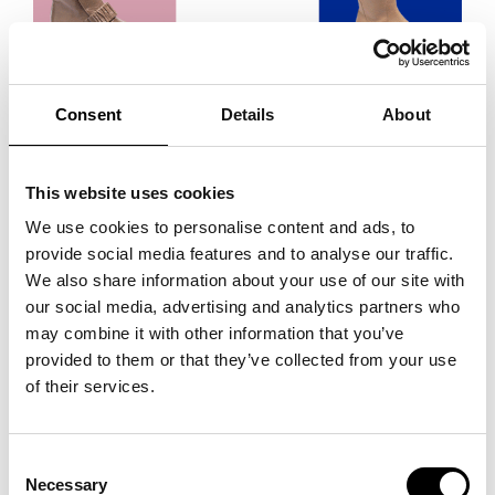
Consent
Details
About
Om företagen
This website uses cookies
Företaget Donna Soft grundades i början av 1980-talet i ett välkänt
We use cookies to personalise content and ads, to
tillverkningsdistrikt i centrala Italien. Våra skor tillverkas lokalt: vi
provide social media features and to analyse our traffic.
letar efter material som ger bästa kvalitet till rätt pris och har följt den
We also share information about your use of our site with
italienska hantverkstraditionen i över 40 år. För att tillgodose våra
our social media, advertising and analytics partners who
kunders önskemål och behov följer vi internationella trender, men
may combine it with other information that you’ve
lägger också stor vikt vid välbefinnande.
provided to them or that they’ve collected from your use
of their services.
Donna Soft är vårt varumärke designat för vuxna och sofistikerade
kvinnor (45+) som söker distinktion och komfort. Säsong efter
säsong är Donna Softs kollektioner synonyma med elegans, stilrenhet
Consent
och tidlös stil, samt hög komfort tack vare det mjuka lädret och
Necessary
Selection