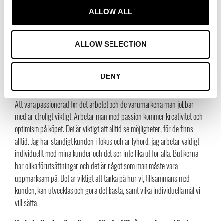
vara positiv! Det öppnas inte lika mycket butiker som det gjorde förut och
ALLOW ALL
många har stängt, men det gör också att vi kan arbeta ännu närmare och
starkare med de kunder och butiker vi har. Jag tycker också att det är
ALLOW SELECTION
viktigt att främja de fysiska butikerna för att skapa levande stadskärnor
dit människor vill gå och handla.
DENY
Vilka är dina bästa tips för att lyckas som säljare i
branschen?
Att vara passionerad för det arbetet och de varumärkena man jobbar
med är otroligt viktigt. Arbetar man med passion kommer kreativitet och
optimism på köpet. Det är viktigt att alltid se möjligheter, för de finns
alltid. Jag har ständigt kunden i fokus och är lyhörd, jag arbetar väldigt
individuellt med mina kunder och det ser inte lika ut för alla. Butikerna
har olika förutsättningar och det är något som man måste vara
uppmärksam på. Det är viktigt att tänka på hur vi, tillsammans med
kunden, kan utvecklas och göra det bästa, samt vilka individuella mål vi
vill sätta.