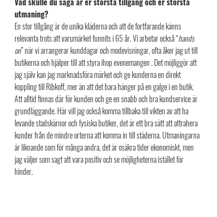
Vad skulle du säga är er största tillgång och er största
utmaning?
En stor tillgång är de unika kläderna och att de fortfarande känns
relevanta trots att varumärket funnits i 65 år. Vi arbetar också “
hands
on
” när vi arrangerar kunddagar och modevisningar, ofta åker jag ut till
butikerna och hjälper till att styra ihop evenemangen . Det möjliggör att
jag själv kan jag marknadsföra märket och ge kunderna en direkt
koppling till Ribkoff, mer än att det bara hänger på en galge i en butik.
Att alltid finnas där för kunden och ge en snabb och bra kundservice är
grundläggande. Här vill jag också komma tillbaka till vikten av att ha
levande stadskärnor och fysiska butiker, det är ett bra sätt att attrahera
kunder från de mindre orterna att komma in till städerna. Utmaningarna
är liknande som för många andra, det är osäkra tider ekonomiskt, men
jag väljer som sagt att vara positiv och se möjligheterna istället för
hinder.