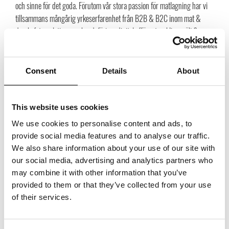
och sinne för det goda. Förutom vår stora passion för matlagning har vi
tillsammans mångårig yrkeserfarenhet från B2B & B2C inom mat &
dryck, foto, relationsmarknadsföring, digital affärsutveckling, sälj &
kundrådgivning. Vi har också en stor passion för miljön och gemensamt
för de produkter vi representerar är att de karakteriseras av att de är
hållbara över tid. Cook’n Bloom vänder sig till nischade köks-,
Consent
Details
About
grill- och inredningsbutiker som söker det där lilla extra, dessutom
arbetar vi med ambitiösa restauranger, hotell samt cateringfirmor,
köksinredningsbutiker och presentföretag.”
This website uses cookies
We use cookies to personalise content and ads, to
Namnet Cook’n Bloom är så härligt! Hur kom ni fram till
provide social media features and to analyse our traffic.
det?
We also share information about your use of our site with
”Haha, vi har fått många frågor och kommentarer kring det. Vi satt helt
our social media, advertising and analytics partners who
enkelt och spånade kring ord som hade med matlagning och nöjet i att
may combine it with other information that you’ve
skapa i köket att göra. Anne-Lie har en liten anknytning till floristyrket
provided to them or that they’ve collected from your use
och man kan ”bloom in the kitchen” på olika sätt. Efter att ha satt upp
of their services.
hundra post-it lappar på väggen med olika ord kokades det till slut ner till
just Cook’n Bloom. Vi kände direkt att det var det rätta namnet!”