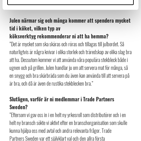
koncept/inredningsbutik. Skillnaden är volym och syfte till inköpet.”
Julen närmar sig och många kommer att spendera mycket
tid i köket, vilken typ av
köksverktyg rekommenderar ni att ha hemma?
”Det är mycket som ska skäras och röras och tillagas till julbordet. Så
naturligtvis är några knivar i olika storlek och träredskap av olika slag bra
att ha. Dessutom kommer vi att använda våra populära stekbleck både i
ugnen och på grillen. Julen handlar ju om att servera mat för många, så
en snygg och bra skärbräda som du även kan använda till att servera på
är bra, och då är även de rustika stekblecken bra.”
Slutligen, varför är ni medlemmar i Trade Partners
Sweden?
”Eftersom vi gav oss in i en helt ny yrkesroll som distributörer och i en
helt ny bransch sökte vi aktivt efter en branschorganisation som skulle
kunna hjälpa oss med avtal och andra relevanta frågor. Trade
Partners Sweden var ett självklart val och den allra första