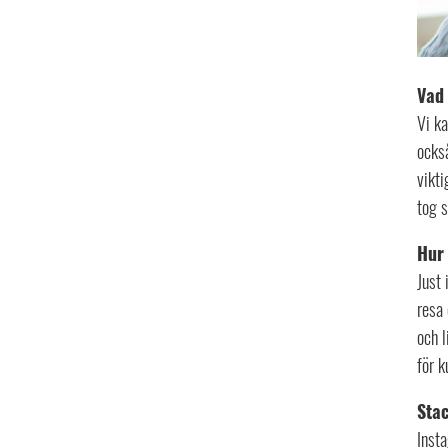
Vad 
Vi ka
också
vikti
tog s
Hur 
Just 
resa
och l
för k
Stac
Inst