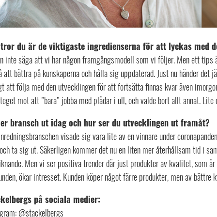
tror du är de viktigaste ingredienserna för att lyckas med d
n inte säga att vi har någon framgångsmodell som vi följer. Men ett tips 
 att bättra på kunskaperna och hålla sig uppdaterad. Just nu händer det 
gt att följa med den utvecklingen för att fortsätta finnas kvar även imorgon.
teget mot att ”bara” jobba med plädar i ull, och valde bort allt annat. Lit
er bransch ut idag och hur ser du utvecklingen ut framåt?
inredningsbranschen visade sig vara lite av en vinnare under coronapandem
 och ta sig ut. Säkerligen kommer det nu en liten mer återhållsam tid i s
iknande. Men vi ser positiva trender där just produkter av kvalitet, som är
unden, ökar intresset. Kunden köper något färre produkter, men av bättre kv
kelbergs på sociala medier:
agram:
@stackelbergs