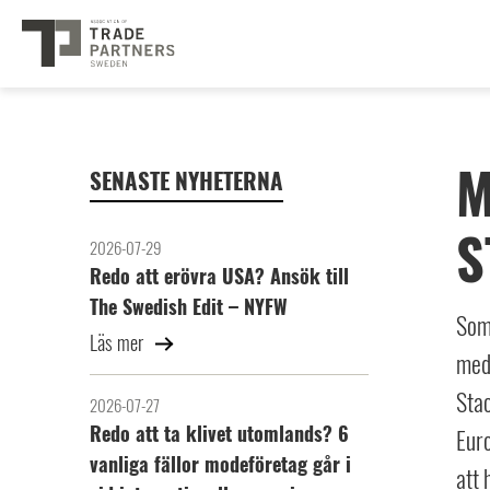
M
SENASTE NYHETERNA
S
2026-07-29
Redo att erövra USA? Ansök till
The Swedish Edit – NYFW
Som
Läs mer
med 
Stac
2026-07-27
Redo att ta klivet utomlands? 6
Eur
vanliga fällor modeföretag går i
att 