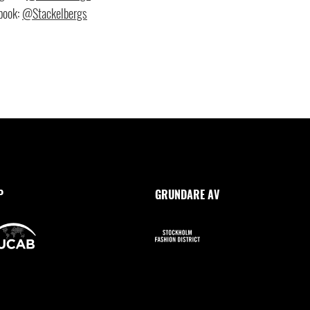
book:
@Stackelbergs
P
GRUNDARE AV