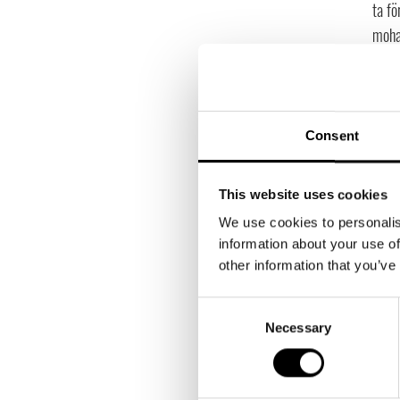
ta fö
mohai
under
Fran
Håll
Consent
håll
Tidig
This website uses cookies
så my
utvec
We use cookies to personalis
information about your use of
sker.
other information that you’ve
vikti
av fi
Consent
kontr
Necessary
Selection
ARKET