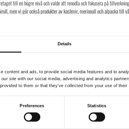
retaget till en högre nivå och valde att renodla och fokusera på tillverkning
rull, men vi gör också produkter av kashmir, merinoull och alpacka till v
 senare år har vi även etablerat ökad försäljning och export till bland ann
krike.
barhetsfrågan står högt på agendan i dessa tider, hur är de
Details
barhet?
t bestämde vi oss för att försöka tillverka så ”rena” produkter som möjligt.
cket som möjligt. Vilket har visat sig vara ett lyckokast med tanke på hu
klats. Vi tillverkar gärna så nära råvarukällan som möjligt, vi försöker b
e content and ads, to provide social media features and to analy
 our site with our social media, advertising and analytics partn
 Vi besöker farmar, auktioner och fabriker på egen hand för ökad insyn och
 provided to them or that they’ve collected from your use of their
gaste exporter, så vår uppfattning är att de är synnerligen noga med sin h
brer. Mohair har relativt nyligen fått en egen certifiering – Responsible 
ollerad tillverkning hela vägen. Faktum är att vi har tagit fram den första
Preferences
Statistics
, vilket vi så klart är jättestolta över. Målet är att hela kollektionen ska v