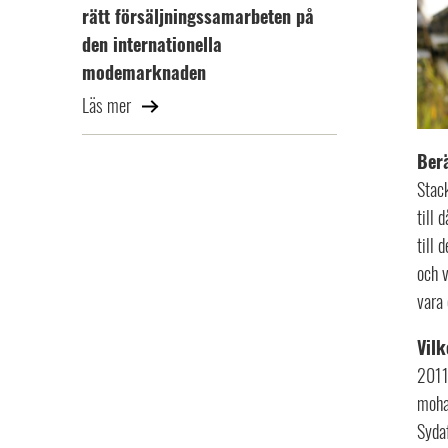
rätt försäljningssamarbeten på
den internationella
modemarknaden
Läs mer
Berä
Stack
till 
till 
och v
vara 
Vilk
2011 
mohai
Sydaf