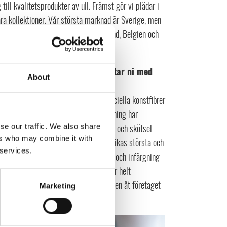
 till kvalitetsprodukter av ull. Främst gör vi plädar i
åra kollektioner. Vår största marknad är Sverige, men
at Tyskland, Schweiz, Österrike, England, Belgien och
t inom er bransch och hur arbetar ni med
About
 Men andra ord – att välja bort artificiella konstfibrer
r synen på naturmaterial och tillverkning har
esöka och ha god insyn i hur produktion och skötsel
se our traffic. We also share
ers who may combine it with
 kontroll. Just mohair är en av Sydafrikas största och
 services.
antering och kontroll av djurhantering och infärgning
Mohair Standard (RMS), vilket möjliggör helt
 pläden tillverkad i RMS mohair i världen åt företaget
Marketing
ara just certifierad.