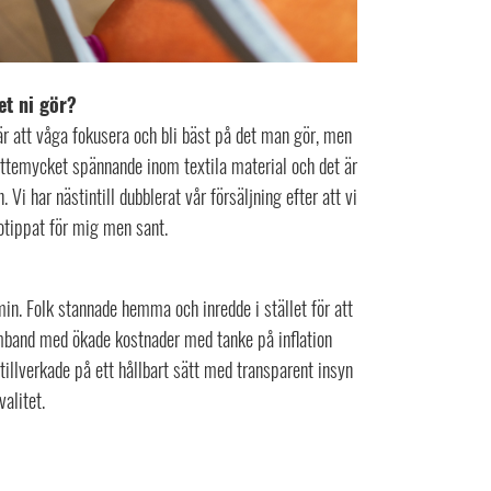
et ni gör?
är att våga fokusera och bli bäst på det man gör, men
jättemycket spännande inom textila material och det är
 Vi har nästintill dubblerat vår försäljning efter att vi
e otippat för mig men sant.
in. Folk stannade hemma och inredde i stället för att
amband med ökade kostnader med tanke på inflation
 tillverkade på ett hållbart sätt med transparent insyn
alitet.