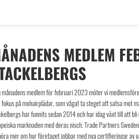
ÅNADENS MEDLEM FEB
TACKELBERGS
 månadens medlem för februari 2023 möter vi medlemsföreta
fokus på mohairplädar, som vågat ta steget att satsa mot måle
kelbergs har funnits sedan 2014 och har idag växt till att bl
opeiska marknaden med deras nisch. Trade Partners Sweden h
höra mer om hur företaget jobbar med nya certifieringar av u