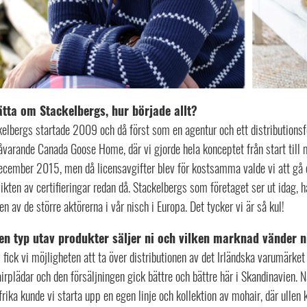
tta om Stackelbergs, hur började allt?
elbergs startade 2009 och då först som en agentur och ett distributionsfö
dåvarande Canada Goose Home, där vi gjorde hela konceptet från start till m
december 2015, men då licensavgifter blev för kostsamma valde vi att gå en
ikten av certifieringar redan då. Stackelbergs som företaget ser ut idag, h
en av de större aktörerna i vår nisch i Europa. Det tycker vi är så kul!
en typ utav produkter säljer ni och vilken marknad vänder ni
fick vi möjligheten att ta över distributionen av det Irländska varumärket 
rplädar och den försäljningen gick bättre och bättre här i Skandinavien. N
rika kunde vi starta upp en egen linje och kollektion av mohair, där ullen 