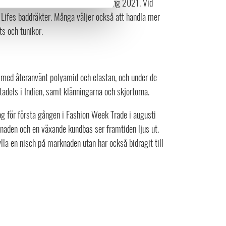
på sig på omslaget av en Amelia-tidning 2021. Vid
Lifes baddräkter. Många väljer också att handla mer
ts och tunikor.
a med återanvänt polyamid och elastan, och under de
adels i Indien, samt klänningarna och skjortorna.
g för första gången i Fashion Week Trade i augusti
knaden och en växande kundbas ser framtiden ljus ut.
ylla en nisch på marknaden utan har också bidragit till