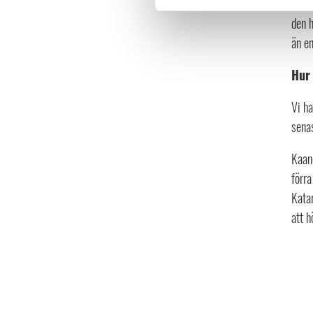
En a
den 
än e
Hur
Vi ha
senas
Kaan
förra
Katar
att h