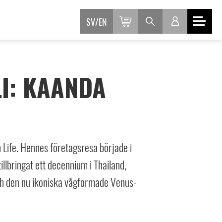
SV
EN
I: KAANDA
ife. Hennes företagsresa började i
tillbringat ett decennium i Thailand,
och den nu ikoniska vågformade Venus-