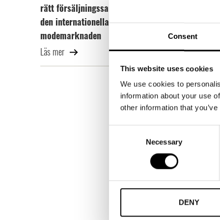
rätt försäljningssamarbeten på
den internationella
modemarknaden
Consent
Läs mer
Kan
This website uses cookies
Jag h
We use cookies to personalis
min v
information about your use of
uppmu
other information that you’ve
Hur 
Consent
Necessary
Selection
År 20
nytt.
Signa
Sver
DENY