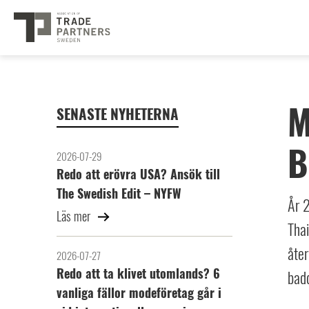
M
SENASTE NYHETERNA
B
2026-07-29
Redo att erövra USA? Ansök till
The Swedish Edit – NYFW
År 
Läs mer
Thai
åter
2026-07-27
Redo att ta klivet utomlands? 6
bad
vanliga fällor modeföretag går i