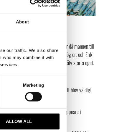
About
köpa när jag bodde i Thailand. Det var då mannen till
se our traffic. We also share
 hans kompis Erik i Hong Kong. Jag flög dit och Erik
ers who may combine it with
efter ett år ville jag ta steget att själv starta eget.
 services.
Marketing
entligen ingenting om branschen, så allt blev väldigt
vi i Thailand har egna butiker.
ika kanter. Det blev lite av vår dörröppnare i
ALLOW ALL