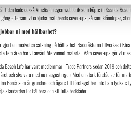
nnan väg till framgången var att Amelia gillade baddräkten och hade den 
här tiden hade också Amelia en egen webbutik som köpte in Kaanda Beach 
n gång eftersom vi erbjuder matchande cover-ups, så som klänningar, shor
 jobbar ni med hållbarhet?
r gjort en medveten satsning på hållbarhet. Baddräkterna tillverkas i Kin
te fem åren har vi använt återvunnet material. Våra cover-ups gör vi mest
da Beach Life har varit medlemmar i Trade Partners sedan 2019 och delto
 året och ska vara med nu i augusti igen. Med en stark förståelse för mar
ina Bonér som är grundare och ägare till företaget har inte bara lyckats f
öja standarden för hållbara och stilfulla badkläder.