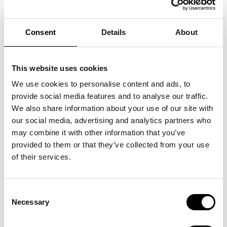
Consent
Details
About
Berätta om NETT INT och hur allt började?
This website uses cookies
”Efter att ha varit anställd i liknande verksamheter grundade jag NETT
We use cookies to personalise content and ads, to
INT 1993. Idag är vi en textilleverantör som erbjuder hållbara textiler
provide social media features and to analyse our traffic.
och knappar som är producerade med hållbara processer.”
We also share information about your use of our site with
Att hållbarhet är viktigt är det ju ingen som har missat,
our social media, advertising and analytics partners who
och i textilindustrin arbetar ni hårt för att göra skillnad.
may combine it with other information that you’ve
På vilket sätt är hållbarhet en viktig del i NETT INT?
provided to them or that they’ve collected from your use
”Hållbarhet är väldigt viktig hos oss och vi kommunicerar med alla våra
of their services.
uppdragsgivare om vikten av att bli så hållbara som möjligt. Till exempel
arbetar vi bara med fabriker som är certifierade som hållbara. Vi arbetar
Consent
både med hållbarhet som påverkar vår miljö, så som minskad
Necessary
Selection
vattenförbrukning vid produktion, men lika viktigt tycker vi det är att
arbeta med social hållbarhet. Social hållbarhet innebär att de som arbetar