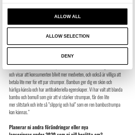
strumporna är tillverkade, hur fabrikerna ser ut, om de är certifierade
och med vilka medel som används vid tillverkningen. Krav ställs och det
ALLOW ALL
kommer det fortsätta att göra.”
Ni har en linje av strumpor som är tillverkade i Bambu,
ALLOW SELECTION
berätta gärna mer om bambu som material!
”Idag görs strumpor av alla möjliga material. Vanligast är
DENY
bomullsstrumpan som är billig att producera och kvalitén är oftast
därefter. Trenden med strumpor i bambu och ull har växt sig starkare
och visar att konsumenten blivit mer medveten, och också är villiga att
betala lite mer för ett par strumpor. Bambun ger dig en skön och
härliga känsla och har antibakteriella egenskaper. Vi har valt att blanda
bambu och bomull som gör att vi stärker strumpan, får den lite
mer slitstark och inte så ”slipprig och hal” som en ren bambustrumpa
kan kännas.”
Planerar ni andra förändringar eller nya
lanseringar under 2020 som ni vill berätta om?