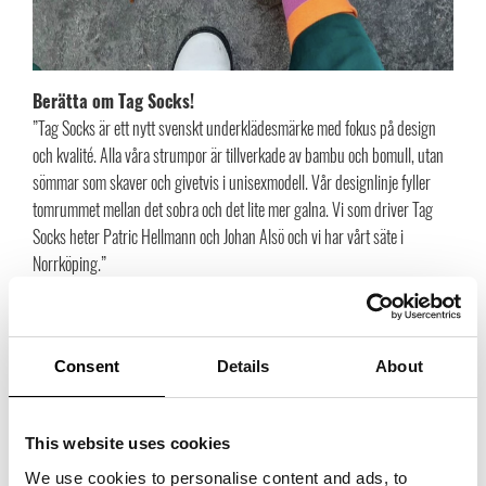
Berätta om Tag Socks!
”Tag Socks är ett nytt svenskt underklädesmärke med fokus på design
och kvalité. Alla våra strumpor är tillverkade av bambu och bomull, utan
sömmar som skaver och givetvis i unisexmodell. Vår designlinje fyller
tomrummet mellan det sobra och det lite mer galna. Vi som driver Tag
Socks heter Patric Hellmann och Johan Alsö och vi har vårt säte i
Norrköping.”
Hur kom det sig att ni valde att starta ett
strumpvarumärke?
Consent
Details
About
”Vi startade Tag Socks av anledning att det inte fanns några snygga
kvalitetsstrumpor som passade både för ledighet och business, och för
honom och henne. Strumpan har gått ifrån att vara ett funktionsplagg till
This website uses cookies
ett modeplagg. Allt fler är medvetna om att matcha färger och att vara
schysst dressad rakt igenom. Vi har under åren sett ett antal
We use cookies to personalise content and ads, to