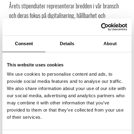
Årets stipendiater representerar bredden i vår bransch
och deras fokus på digitalisering, hållbarhet och
innovation är precis vad som krävs för att stärka svensk
handel", säger Helena Waker, VD för Trade Partners
Sweden.
Consent
Details
About
This website uses cookies
We use cookies to personalise content and ads, to
provide social media features and to analyse our traffic.
We also share information about your use of our site with
our social media, advertising and analytics partners who
may combine it with other information that you’ve
provided to them or that they’ve collected from your use
of their services.
Årets stipendiater är: