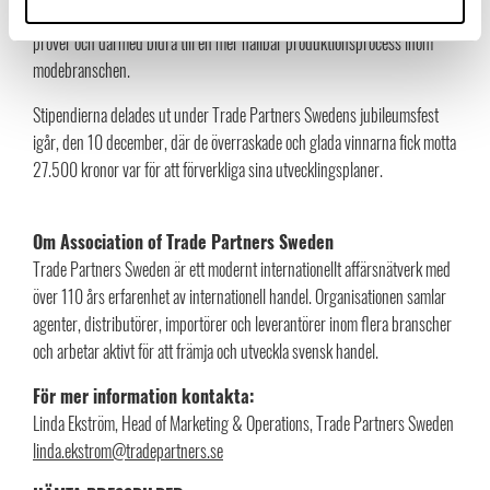
planerar att investera i CLO-3D-teknologi för att minska antalet fysiska
prover och därmed bidra till en mer hållbar produktionsprocess inom
modebranschen.
Stipendierna delades ut under Trade Partners Swedens jubileumsfest
igår, den 10 december, där de överraskade och glada vinnarna fick motta
27.500 kronor var för att förverkliga sina utvecklingsplaner.
Om Association of Trade Partners Sweden
Trade Partners Sweden är ett modernt internationellt affärsnätverk med
över 110 års erfarenhet av internationell handel. Organisationen samlar
agenter, distributörer, importörer och leverantörer inom flera branscher
och arbetar aktivt för att främja och utveckla svensk handel.
För mer information ko
ntakta:
Linda Ekström, Head of Marketing & Operations, Trade Partners Sweden
linda.ekstrom@tradepartners.se