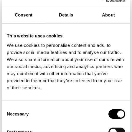
–
Nyhetsbrev
, det skickas ut varje månad och har innehållsrikinformation för
branscher.
Consent
Details
About
This website uses cookies
I Trade Partners styrelse har vi inom övriga branscher representanterna nedan.
We use cookies to personalise content and ads, to
provide social media features and to analyse our traffic.
We also share information about your use of our site with
our social media, advertising and analytics partners who
may combine it with other information that you’ve
provided to them or that they’ve collected from your use
of their services.
Consent
Necessary
Selection