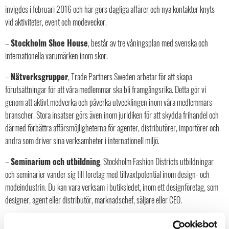
invigdes i februari 2016 och här görs dagliga affärer och nya kontakter knyts
vid aktiviteter, event och modeveckor.
–
Stockholm Shoe House
, består av tre våningsplan med svenska och
internationella varumärken inom skor.
–
Nätverksgrupper
, Trade Partners Sweden arbetar för att skapa
förutsättningar för att våra medlemmar ska bli framgångsrika. Detta gör vi
genom att aktivt medverka och påverka utvecklingen inom våra medlemmars
branscher. Stora insatser görs även inom juridiken för att skydda frihandel och
därmed förbättra affärsmöjligheterna för agenter, distributörer, importörer och
andra som driver sina verksamheter i internationell miljö.
–
Seminarium och utbildning
, Stockholm Fashion Districts utbildningar
och seminarier vänder sig till företag med tillväxtpotential inom design- och
modeindustrin. Du kan vara verksam i butiksledet, inom ett designföretag, som
designer, agent eller distributör, marknadschef, säljare eller CEO.
–
Marknadsråd
, för Stockholm Showroom och Stockholm Shoe House.