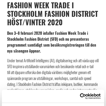
FASHION WEEK TRADE I
STOCKHOLM FASHION DISTRICT
HÖST/VINTER 2020
Den 3–8 februari 2020 infaller Fashion Week Trade i
Stockholm Fashion District (SFD) och nu presenteras
programmet samtidigt som besöksregistreringen till den
nya säsongen öppnar.
Under temat Artificiell Intelligens (AI), digitalisering och att växla upp vill
SFD inspirera utställande varumärken och besökande retail och e-tail
till att djupare utforska den digitala världens möjligheter genom ett
spännande program av utställningar, workshops, samtal och speed
dating. I Stockholm Fashion District träffas inköpare, butiker, kommande
modestjärnor, etablerade varumärken, media och andra intressenter för
att göra inköp, nätverka och samarbeta. Distriktet är ett kluster och en
affärsplattform för den svenska modeindustrin.