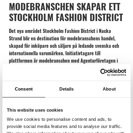
MODEBRANSCHEN SKAPAR ETT
STOCKHOLM FASHION DISTRICT
Det nya området Stockholm Fashion District i Nacka
Strand blir en destination för modebranschens handel,
skapad för inköpare och säljare på ledande svenska och
internationella varumärken. Initiativtagare till
plattformen är modebranschen med Agenturföretagen i
ett nära samarbete med fastighetsägaren Carlyle Group.
Agenturföretagen är ett starkt nätverk med över hundra
års erfarenhet av internationell handel.
Consent
Details
About
– Vi skapar ett samlat distrikt för inköpare av konfektion, skor och
accessoarer med utgångspunkten att förenkla för dessa och samtidigt
stärka Stockholm som modestad, berättar
Helena Waker
, vd på
This website uses cookies
Agenturföretagen.
We use cookies to personalise content and ads, to
provide social media features and to analyse our traffic.
– Agenturföretagen har erfarenhet, engagemang och känner stor