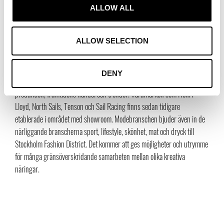
ALLOW ALL
Fashion District under 2015/16.
I området finns sedan tidigare Nordic Shoe & Bag Fair med 120
ALLOW SELECTION
utställande företag och Stockholm Shoe House med 55 fasta showroom
för sko- och väskbranschen. Här finns även modeproduktion, då
designers och deras team från hela Norden bjuds in till den unika
DENY
mässan Preview Fabrics & Accessories med inriktning på textil,
produktion, framtidens handel och trender. Varumärken som Henri
Lloyd, North Sails, Tenson och Sail Racing finns sedan tidigare
etablerade i området med showroom. Modebranschen bjuder även in de
närliggande branscherna sport, lifestyle, skönhet, mat och dryck till
Stockholm Fashion District. Det kommer att ges möjligheter och utrymme
för många gränsöverskridande samarbeten mellan olika kreativa
näringar.