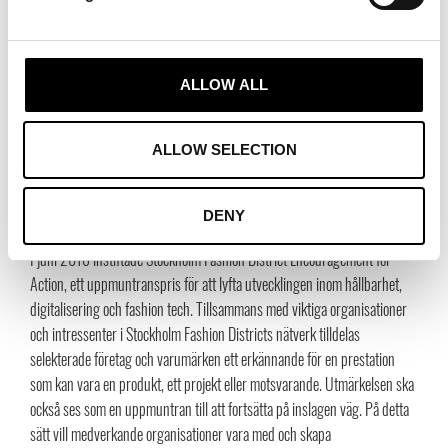
value-bearing sustainability
A new Sweden
Bite Studios
ALLOW ALL
Mini Rodini
Houdini
Nudie Jeans
ALLOW SELECTION
DENY
Om Encouragement for Action:
I juni 2018 instiftade Stockholm Fashion District Encouragement for
Action, ett uppmuntranspris för att lyfta utvecklingen inom hållbarhet,
digitalisering och fashion tech. Tillsammans med viktiga organisationer
och intressenter i Stockholm Fashion Districts nätverk tilldelas
selekterade företag och varumärken ett erkännande för en prestation
som kan vara en produkt, ett projekt eller motsvarande. Utmärkelsen ska
också ses som en uppmuntran till att fortsätta på inslagen väg. På detta
sätt vill medverkande organisationer vara med och skapa