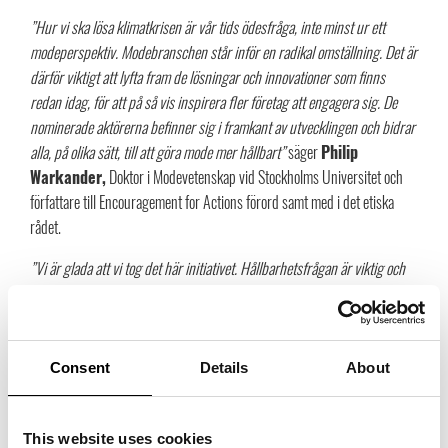
”Hur vi ska lösa klimatkrisen är vår tids ödesfråga, inte minst ur ett
modeperspektiv. Modebranschen står inför en radikal omställning. Det är
därför viktigt att lyfta fram de lösningar och innovationer som finns
redan idag, för att på så vis inspirera fler företag att engagera sig. De
nominerade aktörerna befinner sig i framkant av utvecklingen och bidrar
alla, på olika sätt, till att göra mode mer hållbart”
säger
Philip
Warkander,
Doktor i Modevetenskap vid Stockholms Universitet och
författare till Encouragement for Actions förord samt med i det etiska
rådet.
”Vi är glada att vi tog det här initiativet. Hållbarhetsfrågan är viktig och
på ett år ser vi stor skillnad i vår bransch. Det krävs engagemang och
individuella mål för att ändra beteenden och vi vill vara med och skapa en
bro mellan bransch och konsument i hållbarhetsfrågan”
säger
Janike
Eleby
, projektledare tillsammans med
Gunilla Grübb
hos Stockholm
Consent
Details
About
Fashion District/Trade Partners Sweden.
NOMINERADE 2019
This website uses cookies