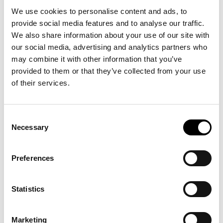
We use cookies to personalise content and ads, to
fashion tech
provide social media features and to analyse our traffic.
Re:newcell
We also share information about your use of our site with
Virtusize
our social media, advertising and analytics partners who
Atacac
may combine it with other information that you’ve
fashion retail talks sustainability
provided to them or that they’ve collected from your use
Arkivet
of their services.
Dedicated
Naturkompaniet
Consent
Nudie Jeans
Necessary
Selection
Mini Rodini
closing the loop
Preferences
EoE Eyewear
Houidini
Statistics
Rave Review
Re:newcell
Stadsmissionen Remake
Marketing