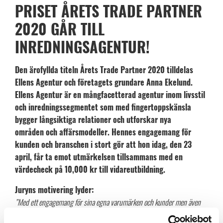
PRISET ÅRETS TRADE PARTNER
2020 GÅR TILL
INREDNINGSAGENTUR!
Den ärofyllda titeln Årets Trade Partner 2020 tilldelas
Ellens Agentur och företagets grundare Anna Ekelund.
Ellens Agentur är en mångfacetterad agentur inom livsstil
och inredningssegmentet som med fingertoppskänsla
bygger långsiktiga relationer och utforskar nya
områden och affärsmodeller. Hennes engagemang för
kunden och branschen i stort gör att hon idag, den 23
april, får ta emot utmärkelsen tillsammans med en
värdecheck på 10,000 kr till vidareutbildning.
Juryns motivering lyder:
”Med ett engagemang för sina egna varumärken och kunder men även
för branschen i stort har
Anna
Ekelund med ett inkluderande arbetssätt