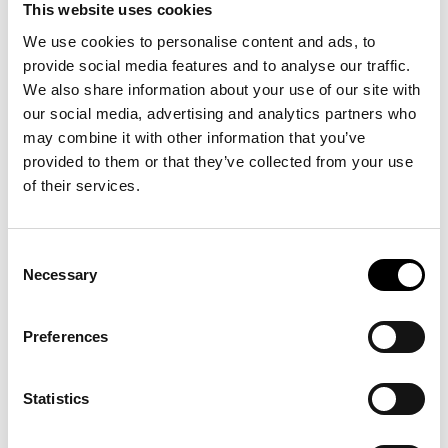
This website uses cookies
med 1,7 procent under 2013 medan exporten ökade med 6,8 procent.
Exportsiffrorna för modebranschen är alltså starkare än den svenska
We use cookies to personalise content and ads, to
exporten i sin helhet. Svensk export minskade med 0,2 procent under
provide social media features and to analyse our traffic.
2013 jämfört med året innan.
We also share information about your use of our site with
our social media, advertising and analytics partners who
De viktigaste exportmarknaderna är de nordiska länderna samt Tyskland.
may combine it with other information that you’ve
Andra intressanta marknader som lyfts fram är Storbritannien, Belgien,
provided to them or that they’ve collected from your use
Nederländerna, Japan och USA. På längre sikt nämns särskilt asiatiska
of their services.
länder. Det som har största betydelse för företagens val av
exportmarknad är en personlig kontakt. 71 procent svarar att personliga
kontakter är viktiga för val av exportland.
Consent
Necessary
Selection
– För oss organisationer är det nyttigt att lära oss om betydelsen av
personliga kontakter för företagens val av exportmarknader. Framåt
Preferences
gäller det att stötta och skapa relevanta exportfrämjande aktiviteter och
tillfällen för företagen att bygga relationer, säger
Emma Ohlson
,
generalsekreterare för Association of Swedish Fashion Brands.
Statistics
– Tillväxten i kulturella och kreativa näringar ger betydande positiva