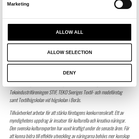
effekter i samhällsekonomin. Mer kunskap om branschen underlättar
Marketing
strategiska utvecklingsbeslut för både modeföretag och offentliga
aktörer, säger Tillväxtverkets generaldirektör
Gunilla Nordlöf
.
Mer information:
ALLOW ALL
Emma Ohlson, generalsekreterare Association of Swedish Fashion
Brands, 070-752 49 58
ALLOW SELECTION
Linnea Ax, projektledare Tillväxtverket, 08-681 65 73
*De 11 samarbetsorganisationerna är Agenturföretagen, Association of
DENY
Swedish Fashion Brands, Modebutikerna, Modeinkubatorn, PROTEKO,
Svensk Form, Svensk Handel Stil, Svenska Moderådet, Svenska
Tekoindustriföreningen STIF, TEKO Sveriges Textil- och modeföretag
samt Textilhögskolan vid högskolan i Borås.
Tillväxtverket arbetar för att stärka företagens konkurrenskraft. Ett av
myndighetens uppdrag är insatser för kulturella och kreativa näringar.
Den svenska kulturexporten har vuxit kraftigt under de senaste åren. För
att kunna bidra till effektiv utveckling av näringarna behövs mer kunskap