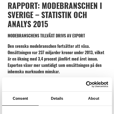
RAPPORT: MODEBRANSCHEN I
SVERIGE – STATISTIK OCH
ANALYS 2015
MODEBRANSCHENS TILLVÄXT DRIVS AV EXPORT
Den svenska modebranschen fortsätter att växa.
Omsättningen var 237 miljarder kronor under 2013, vilket
är en ökning med 3,4 procent jämfört med året innan.
Exporten växer mer samtidigt som omsättningen på den
inhemska marknaden minskar.
Det visar en ny rapport om modebranschen i Sverige som har
finansierats av Tillväxtverket i samarbete med 11 organisationer* inom
mode. Arbetet har letts av medlemsföreningen Association of Swedish
Consent
Details
About
Fashion Brands och rapporten är författad av kunskapsföretaget Volante.
Enligt rapporten minskade omsättningen på den inhemska marknaden