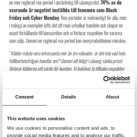
en mer reglerad rea-period i anslutning till säsongsslut.
74% av de
svarande är negativt inställda till fenomen som Black
Friday och Cyber Monday
. Rea-perioder är nödvändigt för alla, men
i många av exemplen lyfts det att rean urholkar handeln och skapar en
osunt förhållande till konsumtion och vi förlorar respekten för varorna
som säljs. Genom en reglerad rea-period kan överproduktionen minskas.
”
Kläder måste vara intressanta mer än tre månader, är det inte vad hela
hållbarhetsfrågan handlar om? Genom att tidigt i säsong sänka priset
förlorar kläderna sitt värde för kunden. Vi behöver ta tillbaka respekten
för kläder och istället hjälpa kunden att göra medvetna val som håller
över tid. Jag förordar fastställda realisationsdatum, precis som i
exempelvis Frankrike där realisationsperioderna är lagstadgade.
”, säger
Consent
Details
About
Ulrika Nilsson
, ägare till butiken Jus i Stockholm.
En av många kommentarer gällande
rea i säsong
från enkäten
”Jag upplever att butikerna rear sina produkter för ofta och i för långa
This website uses cookies
perioder. Det är ”alltid” rea hos vissa kunder, vilket gör att man vänjer
We use cookies to personalise content and ads, to
konsumenterna att aldrig köpa till fullt pris.”
provide social media features and to analyse our traffic.