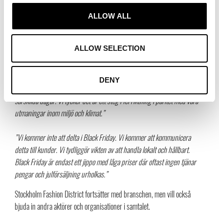
ALLOW ALL
Många upplever inte fenomenet Black Friday som försvarbart i samband
med den så aktuella
hållbarhetsfrågan
, varför fler och fler väljer att
ställa sig utanför. En strömning som inte enbart förekommer i Sverige
ALLOW SELECTION
utan också växer på marknader som USA och i övriga Europa. Bland
kommentarerna:
DENY
”Det ligger inte i linje med vår hållbarhetsprofil att öka säljhetsen under
särskilda dagar. Vi tycker det är ett steg i fel riktning i paritet med våra
utmaningar inom miljö och klimat.”
”Vi kommer inte att delta i Black Friday. Vi kommer att kommunicera
detta till kunder. Vi tydliggör vikten av att handla lokalt och hållbart.
Black Friday är endast ett jippo med låga priser där oftast ingen tjänar
pengar och julförsäljning urholkas.”
Stockholm Fashion District fortsätter med branschen, men vill också
bjuda in andra aktörer och organisationer i samtalet.