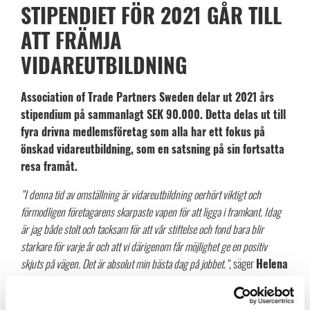
STIPENDIET FÖR 2021 GÅR TILL
ATT FRÄMJA
VIDAREUTBILDNING
Association of Trade Partners Sweden delar ut 2021 års
stipendium på sammanlagt SEK 90.000. Detta delas ut till
fyra drivna medlemsföretag som alla har ett fokus på
önskad vidareutbildning, som en satsning på sin fortsatta
resa framåt.
”I denna tid av omställning är vidareutbildning oerhört viktigt och
förmodligen företagarens skarpaste vapen för att ligga i framkant. Idag
är jag både stolt och tacksam för att vår stiftelse och fond bara blir
starkare för varje år och att vi därigenom får möjlighet ge en positiv
skjuts på vägen. Det är absolut min bästa dag på jobbet.”
, säger
Helena
Waker
, CEO för Trade Partners Sweden och Stockholm Fashion District,
i en kommentar.