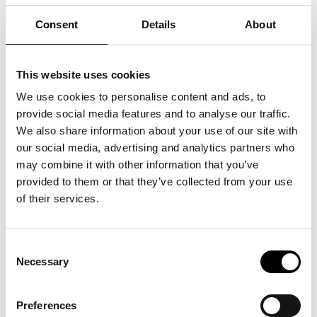
Stipendierna delades ut i samband med Trade Partners Swedens digitala
Consent
Details
About
höstmöte på IMA den 18 november. Läs mer om stipendiaterna nedan.
Hanna Ståhl, Anders Ståhl Trading
This website uses cookies
För Anders Ståhl Trading är skor en stor passion. Företaget har länge
We use cookies to personalise content and ads, to
varit etablerade på den nordiska marknaden, men arbetar även för det
provide social media features and to analyse our traffic.
tyska märket Gabor.
We also share information about your use of our site with
“
Det känns jätteroligt och oväntat att få stipendiet. Min plan är att
our social media, advertising and analytics partners who
använda stipendiet till att förkovra mina kunskaper i tyska.
“, säger Hanna
may combine it with other information that you’ve
om det mottagna stipendiet.
provided to them or that they’ve collected from your use
of their services.
Camilla Westergren, CU jewellery
CU jewellery skapar hållbara smycken med avskalad design och av
återvunnet silver. Alla produkter tillverkas i små upplagor hos en familj i
Consent
Toscana, Italien.
Necessary
Selection
“
Jag känner mig glad och hedrad över att få ta emot detta stipendium
Preferences
från Trade Partners Sweden, som ger mig en möjlighet att skaffa mig