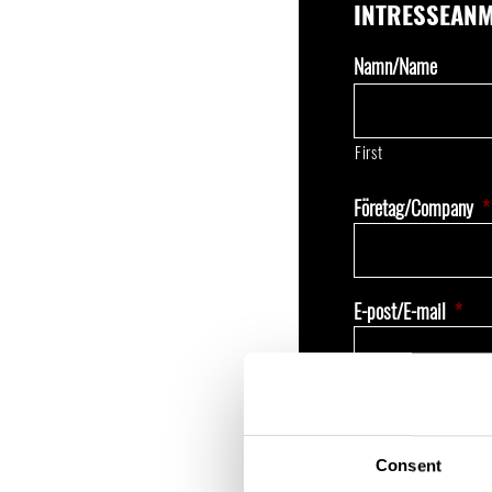
INTRESSEANM
Namn/Name
First
Företag/Company
*
E-post/E-mail
*
Seminarium eller w
"Avtalsworkshop för a
Consent