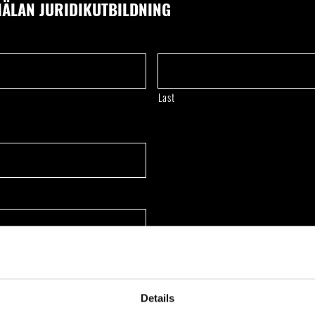
ÄLAN JURIDIKUTBILDNING
Last
orkshop/Seminar or Workshop
genter”
Details