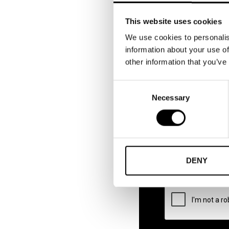
“Avtalsworkshop för di
This website uses cookies
We use cookies to personalis
information about your use of
“Steget ut på en ny m
other information that you’ve
Juridikutbildning
Consent
Necessary
Selection
Privacy Policy
*
Genom att fylla i form
lagstiftningen och vår
accordance with curren
DENY
CAPTCHA