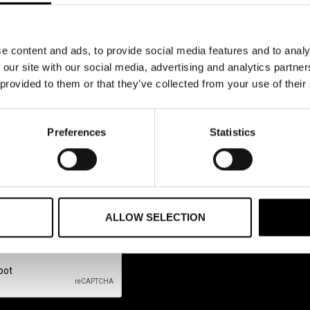
stributörer”
e content and ads, to provide social media features and to analy
 our site with our social media, advertising and analytics partn
arknad med en agent eller distributör”
 provided to them or that they’ve collected from your use of their
Preferences
Statistics
uläret godkänner du att vi använder dina uppgifter i enlighet med den vid tillfället gällande
 Privacy policy,
läs mer här!
/ By filling in the form, you agree that we use your information 
t legislation and our Privacy policy,
read more here!
ALLOW SELECTION