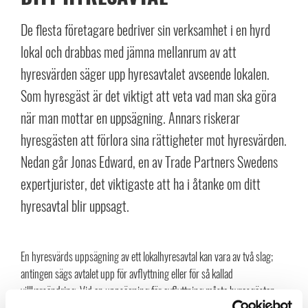
De flesta företagare bedriver sin verksamhet i en hyrd
lokal och drabbas med jämna mellanrum av att
hyresvärden säger upp hyresavtalet avseende lokalen.
Som hyresgäst är det viktigt att veta vad man ska göra
när man mottar en uppsägning. Annars riskerar
hyresgästen att förlora sina rättigheter mot hyresvärden.
Nedan går Jonas Edward, en av Trade Partners Swedens
expertjurister, det viktigaste att ha i åtanke om ditt
hyresavtal blir uppsagt.
En hyresvärds uppsägning av ett lokalhyresavtal kan vara av två slag;
antingen sägs avtalet upp för avflyttning eller för så kallad
villkorsändring. Vid en uppsägning för avflyttning måste hyresgästen