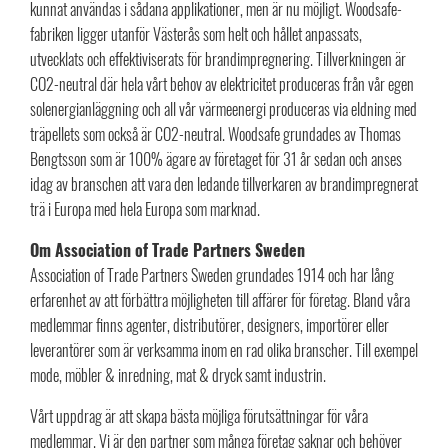
kunnat användas i sådana applikationer, men är nu möjligt. Woodsafe-
fabriken ligger utanför Västerås som helt och hållet anpassats,
utvecklats och effektiviserats för brandimpregnering. Tillverkningen är
CO2-neutral där hela vårt behov av elektricitet produceras från vår egen
solenergianläggning och all vår värmeenergi produceras via eldning med
träpellets som också är CO2-neutral. Woodsafe grundades av Thomas
Bengtsson som är 100% ägare av företaget för 31 år sedan och anses
idag av branschen att vara den ledande tillverkaren av brandimpregnerat
trä i Europa med hela Europa som marknad.
Om Association of Trade Partners Sweden
Association of Trade Partners Sweden grundades 1914 och har lång
erfarenhet av att förbättra möjligheten till affärer för företag. Bland våra
medlemmar finns agenter, distributörer, designers, importörer eller
leverantörer som är verksamma inom en rad olika branscher. Till exempel
mode, möbler & inredning, mat & dryck samt industrin.
Vårt uppdrag är att skapa bästa möjliga förutsättningar för våra
medlemmar. Vi är den partner som många företag saknar och behöver