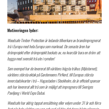
Motiveringen lyder:
Woodsafe Timber Protection​ är ledande tillverkare av brandimpregnerat
trä i Europa med hela Europa som marknad. De senaste åren har
drömprojekt efter drömprojekt bockats av, nu kvarstår bara en dröm: att
bygga med svenskt trä ute i rymden!
Som exempel har de levererat till världens högsta trähus (Mjöstornet),
världens största ektak på Gardemoens PirNord, till Europas största
innerstadskvarter i trä – Hagastaden i Stockholm, de är officiell sponsor
och har levererat allt trä som är möjligt att impregnera till Sveriges
Paviljong i World Expo Dubai.
Woodsafe har aldrig tappat omsättning eller volym under 31 år och förra