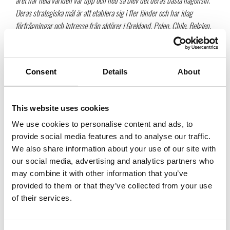
året när hela världen var upp och ned så blev det deras bästa någonsin.
Deras strategiska mål är att etablera sig i fler länder och har idag
förfrågningar och intresse från aktörer i Grekland, Polen, Chile, Belgien,
Italien, Frankrike, Storbritannien med flera. Redan idag levererar de till
flertalet länder utanför vår hemmamarknad Sverige, Norge, Danmark
som Island, Holland, Belgien, Tyskland med flera.
Consent
Details
About
Ett ambitiöst företag som vi ser fram emot att följa!
This website uses cookies
We use cookies to personalise content and ads, to
provide social media features and to analyse our traffic.
We also share information about your use of our site with
our social media, advertising and analytics partners who
may combine it with other information that you’ve
provided to them or that they’ve collected from your use
of their services.
Thomas Bengtsson, VD och grundare av Woodsafe Timber
Protection kommenterar utmärkelsen: