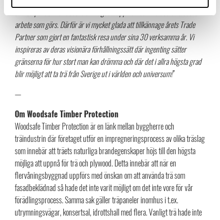
“
I den situation som aktörer i internationell handel befinner sig i efter ett
år med pandemi är det extra viktigt att uppmärksamma det fantastiska
arbete som görs. Därför är vi mycket glada att tillkännage årets Trade
Partner som gjort en fantastisk resa under sina 30 verksamma år. Vi
inspireras av deras visionära förhållningssätt där ingenting sätter
gränserna för hur stort man kan drömma och där det i allra högsta grad
blir möjligt att ta trä från Sverige ut i världen och universum!
”
—
Om Woodsafe Timber Protection
Woodsafe Timber Protection är en länk mellan byggherre och
träindustrin där företaget utför en impregneringsprocess av olika träslag
som innebär att träets naturliga brandegenskaper höjs till den högsta
möjliga att uppnå för trä och plywood. Detta innebär att när en
flervåningsbyggnad uppförs med önskan om att använda trä som
fasadbeklädnad så hade det inte varit möjligt om det inte vore för vår
förädlingsprocess. Samma sak gäller träpaneler inomhus i t.ex.
utrymningsvägar, konsertsal, idrottshall med flera. Vanligt trä hade inte