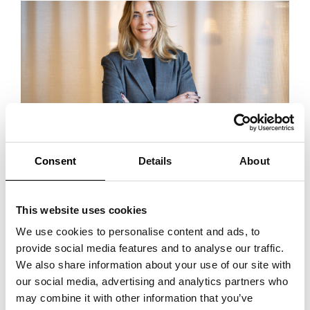
Jag lämnar Almedalen med både energi och hopp.
Consent
Details
About
Det är lätt att fastna i rubriker om oro, osäkerhet och utmaningar. Men
under veckan mötte jag också något annat och mycket starkare –
This website uses cookies
tusentals engagerade människor, modiga entreprenörer, kloka politiker,
We use cookies to personalise content and ads, to
forskare, företag och organisationer som varje dag arbetar för att
provide social media features and to analyse our traffic.
utveckla Sverige. Det gav mig stor framtidstro.
We also share information about your use of our site with
our social media, advertising and analytics partners who
Vi blir starkare tillsammans.
Samverkan – inte minst mellan de
may combine it with other information that you’ve
nordiska länderna – lyftes gång på gång fram som en av våra största