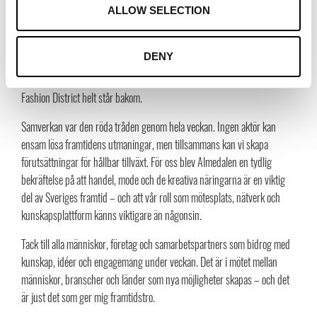
Kultur och kreativitet är strategiska tillgångar.
Samtalen om
ALLOW SELECTION
mjuk makt och Stockholms roll som kultur- och musikstad visade att
kulturella och kreativa näringar inte bara skapar upplevelser – de stärker
DENY
Sveriges attraktionskraft, innovationsförmåga och internationella
konkurrenskraft. Något vi på Trade Partners Sweden och Stockholm
Fashion District helt står bakom.
Samverkan var den röda tråden genom hela veckan. Ingen aktör kan
ensam lösa framtidens utmaningar, men tillsammans kan vi skapa
förutsättningar för hållbar tillväxt. För oss blev Almedalen en tydlig
bekräftelse på att handel, mode och de kreativa näringarna är en viktig
del av Sveriges framtid – och att vår roll som mötesplats, nätverk och
kunskapsplattform känns viktigare än någonsin.
Tack till alla människor, företag och samarbetspartners som bidrog med
kunskap, idéer och engagemang under veckan. Det är i mötet mellan
människor, branscher och länder som nya möjligheter skapas – och det
är just det som ger mig framtidstro.