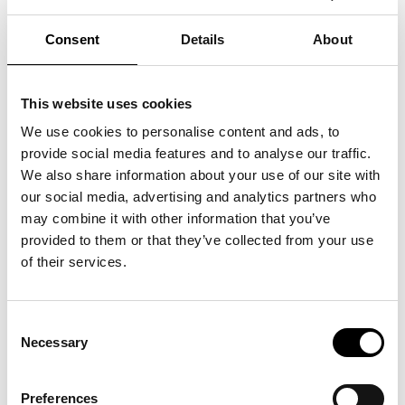
under 60-talet vuxit till att bli ett av marknadens bredaste sortiment av
fläktar för industri och ventilation. Sedan 2004 driver (jag) Klas
Consent
Details
About
Bengtsson EKB i andra generationen. Vi är från början ett
Stockholmsbaserat företag som flyttade ner verksamheten till
Helsingborg i början på 90-talet. Logistik, lager och försäljning sker
This website uses cookies
huvudsakligen därifrån idag, med ett mindre försäljningskontor och
We use cookies to personalise content and ads, to
lager i Stockholm, nära Globen.
provide social media features and to analyse our traffic.
We also share information about your use of our site with
our social media, advertising and analytics partners who
may combine it with other information that you’ve
provided to them or that they’ve collected from your use
of their services.
Consent
Necessary
Selection
Klas Bengtsson mottar priset som Årets Trade Partner
2024 av VD Helena Waker och Ordförande Vanessa
Preferences