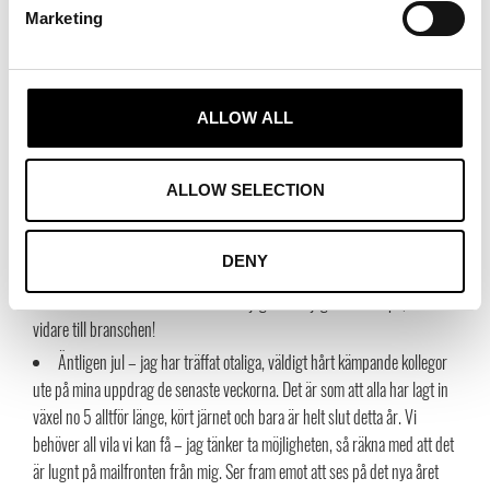
Marketing
är för alltid en av mina favoritkurser. Under 2022 kommer dessutom fler
tillfällen. 😊
Jag är stolt ordförande för Stockholm Stads Innovationsstipendiums
jury för kulturella och kreativa näringar och i förra veckan deltog jag på
ALLOW ALL
stipendieutdelningen. Vi i juryn får under en period ta del av de ideer
inom musik, konst, mode och film som skickas in av kreativa innovatörer
och entreprenörer. Därefter kommer en dag när de uttagna pitchar sin
ALLOW SELECTION
ide för oss i juryn. Man kan lätt konstatera att det händer extremt mycket
spännande och att detta är verkligen ett sätt att i ett tidigt skede få veta
DENY
vad som är på gång. Så tacksam för det uppdraget och jag hoppas på att
kunna förmedla flera av de kontakter jag fått möjlighet att skapa,
vidare till branschen!
Äntligen jul – jag har träffat otaliga, väldigt hårt kämpande kollegor
ute på mina uppdrag de senaste veckorna. Det är som att alla har lagt in
växel no 5 alltför länge, kört järnet och bara är helt slut detta år. Vi
behöver all vila vi kan få – jag tänker ta möjligheten, så räkna med att det
är lugnt på mailfronten från mig. Ser fram emot att ses på det nya året