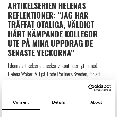
ARTIKELSERIEN HELENAS
REFLEKTIONER: “JAG HAR
TRÄFFAT OTALIGA, VÄLDIGT
HÅRT KÄMPANDE KOLLEGOR
UTE PÅ MINA UPPDRAG DE
SENASTE VECKORNA”
I denna artikelserie checkar vi kontinuerligt in med
Helena Waker, VD på Trade Partners Sweden, för att
inhämta lägesrapporter och få reflektioner från
branschen. Helena har i och med sin roll många
intressanta kontakter med olika aktörer och vi låter
Consent
Details
About
henne gärna uppdatera oss. Här kan du läsa en återblick
från den senaste tiden.