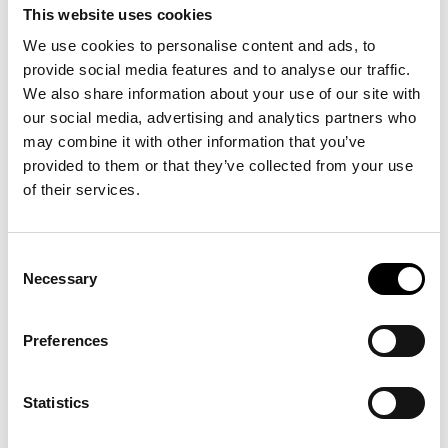
This website uses cookies
We use cookies to personalise content and ads, to
provide social media features and to analyse our traffic.
We also share information about your use of our site with
our social media, advertising and analytics partners who
may combine it with other information that you’ve
provided to them or that they’ve collected from your use
of their services.
Consent
Tänk att du sitter med en väldigt stor möjlighet men även utmaning i
Necessary
Selection
en av dina nya affärer och du vet inte hur du avtalsmässigt ska kunna
lösa det. Dina nya partners har stora förväntningar och samtidigt tuffa
Preferences
krav. Jag tog vid ett sådant tillfälle ett möte med en av våra affärsjurister
och tillsammans hittade vi en lösning som inte bara var bra, utan den
blev även hållbar för många år framöver. Det har blivit ett långt
Statistics
samarbete mellan oss och vilken trygghet det är med en bra jurist! Förra
veckan hade vi i teamet en kurs i avtalsjuridik med Glenn Svarts och det