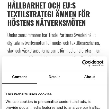
HÅLLBARHET OCH EU:S
TEXTILSTRATEGI ÄMNEN FÖR
HÖSTENS NÄTVERKSMÖTEN
Under sensommaren har Trade Partners Sweden hållit
digitala nätverksmöten för mode- och textilbranscherna,
sko- och väskbranscherna samt för medlemsföretag inom
inredning- och livsstil. Med gäster som Alice Bah Kuhnke,
Susanne Nejderås och Stefan Rydin är det tydligt att
hållbarhetsfrågan just nu står högt på agendan.
Consent
Details
About
This website uses cookies
We use cookies to personalise content and ads, to
provide social media features and to analyse our traffic.