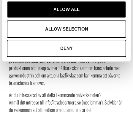
Susanne Nejderås är textilstrateg på Textilhögskolan i Borås och
ALLOW ALL
engagerad i Textile & Fashion 2030, en nationell plattform för hållbart
mode och hållbara textilier. Susanne delade med sig av arbetet inom
plattformen och vilka verktyg de erbjuder i omställningen mot en mer
ALLOW SELECTION
hållbar mode- och textilindustri.
När sko- och väskbranschernas möte hölls var det Stefan Rydin, Swedish
DENY
Shoe Environmental Initiative (SSEI), som var inbjuden gäst. Stefan
presenterade materialindexet som arbetats fram och nyttjas i
produktionen och inköp av mer hållbara skor samt om hans arbete med
garverindustrin och om aktuella lagförslag som kan komma att påverka
branscherna framöver.
Är du intresserad av att delta i kommande nätverksmöten?
Anmäl ditt intresse till
info@tradepartners.se
(medlemmar). Självklar är
du välkommen att bli medlem om du ännu inte är det!