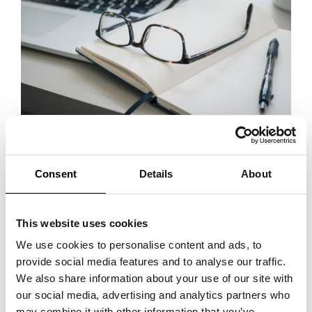
Som agent eller distributör är det vanligt att försöka förhandla bort
Consent
Details
About
dessa klausuler när man avtalsförhandlar med motparten, men det
kan många gånger vara svårt att få motparten att gå med på detta. I
This website uses cookies
dessa fall är det lämpligt att i vart fall försöka påverka innehållet i
konkurrensklausulen så att den får så begränsad verkan som möjligt,
We use cookies to personalise content and ads, to
exempelvis säkerställa att konkurrensklausulen inte gäller efter att
provide social media features and to analyse our traffic.
avtalet har upphört och att försöka komma överens med motparten
We also share information about your use of our site with
om vad som faktiskt utgör en konkurrerande vara så att det blir
our social media, advertising and analytics partners who
may combine it with other information that you’ve