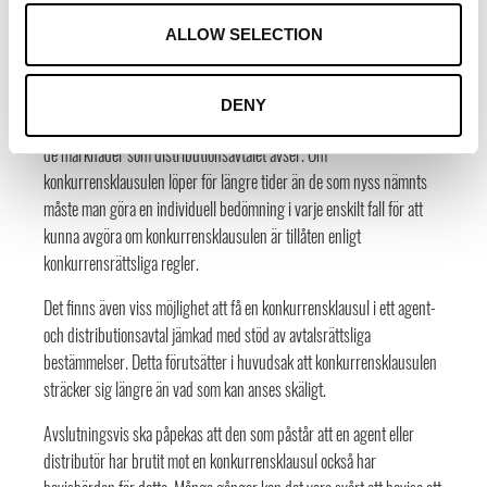
I distributionsförhållanden finns det konkurrensrättsliga
ALLOW SELECTION
bestämmelser som stadgar att konkurrensklausuler som varar i max
fem år under avtalets löptid och som löper max ett år efter att avtalet
har upphört är tillåtna. Detta förutsätter dock att ingen av
DENY
avtalsparterna har en marknadsandel om överstiger 30 procent på
de marknader som distributionsavtalet avser. Om
konkurrensklausulen löper för längre tider än de som nyss nämnts
måste man göra en individuell bedömning i varje enskilt fall för att
kunna avgöra om konkurrensklausulen är tillåten enligt
konkurrensrättsliga regler.
Det finns även viss möjlighet att få en konkurrensklausul i ett agent-
och distributionsavtal jämkad med stöd av avtalsrättsliga
bestämmelser. Detta förutsätter i huvudsak att konkurrensklausulen
sträcker sig längre än vad som kan anses skäligt.
Avslutningsvis ska påpekas att den som påstår att en agent eller
distributör har brutit mot en konkurrensklausul också har