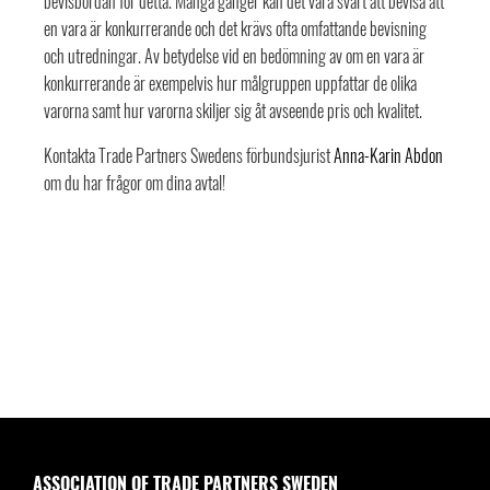
bevisbördan för detta. Många gånger kan det vara svårt att bevisa att
en vara är konkurrerande och det krävs ofta omfattande bevisning
och utredningar. Av betydelse vid en bedömning av om en vara är
konkurrerande är exempelvis hur målgruppen uppfattar de olika
varorna samt hur varorna skiljer sig åt avseende pris och kvalitet.
Kontakta Trade Partners Swedens förbundsjurist
Anna-Karin Abdon
om du har frågor om dina avtal!
ASSOCIATION OF TRADE PARTNERS SWEDEN