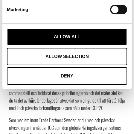
att näringslivet inte reduceras till att enbart vara en uppställning goda
Marketing
exempel att visa upp i internationella sammanhang. Näringslivets
intresse för klimatkonferensen handlar i lika stor utsträckning om att
vara med och påverka klimatförhandlingarna i rätt riktning. Företagen vill
inte bara visa upp vad de gör här och nu utan vill även få förutsättningar
ALLOW ALL
att fortsätta vara innovativa och ambitiösa i sitt klimatarbete. För att göra
det behöver vi se att klimatförhandlingarna levererar resultat på alla
ALLOW SELECTION
förhandlingspunkter.
ICC gör ett otroligt viktigt arbete och i egenskap av näringslivets officiella
DENY
fokalpunkt gentemot FN:s klimatkonvention UNFCCC har ICC identifierat
sex centrala prioriteringar för att klimatomställningen ska lyckas. ICC har
sammanställt och förklarat dessa prioriteringarna och det materialet kan
du ta det av
här
. Underlaget är utvecklat som en guide till att förstå, följa
med i och påverka förhandlingarna som hålls under COP26.
Som medlem inom Trade Partners Sweden är du med och påverkar
utvecklingen framåt där ICC som den globala Näringslivsorganisations