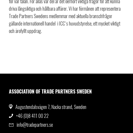
för vår talan. För allas vår del är det oerhört viktiga frågor för att kunna
driva långsiktiga och hållbara affärer. Vi har förmånen att representera
Trade Partners Swedens medlemmar med aktuella branschfrågor
gällande internationell handel i ICC´s huvudstyrelse, ett mycket viktigt
och ärofyllt uppdrag.
ASSOCIATION OF TRADE PARTNERS SWEDEN
Augustendalsvägen 7, Nacka strand, Sweden
+46 (0)8 411 00 22
info@tradepartners.se