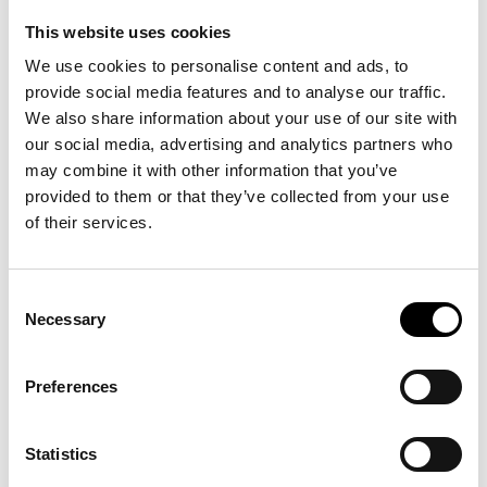
This website uses cookies
We use cookies to personalise content and ads, to
provide social media features and to analyse our traffic.
We also share information about your use of our site with
our social media, advertising and analytics partners who
may combine it with other information that you’ve
Vi inom Trade Partners Sweden ställer oss helt bakom ICCs sex centrala
provided to them or that they’ve collected from your use
prioriteringar för att klimatomställningen ska lyckas!
of their services.
FN:s klimattoppmöte COP 26 som pågår i Glasgow utgör en chans att
vidta konkreta åtgärder för att minska de globala utsläppen och begränsa
Consent
klimatförändringarna. Via ICC där Trade Partners är medlemmar, är
Necessary
Selection
flera ICC medlemmars representanter på plats i Glasgow för att dela med
sig av exempel på hur deras innovationer bidrar till att bekämpa
klimatförändringar, minska utsläppen och till uppfyllandet av globala
Preferences
hållbarhetsmål. För många företag, inte minst svenska, är det en viktig
prioritering.
Statistics
Susanna Zeko, CEO på ICC Sweden, beskriver att det samtidigt är viktigt