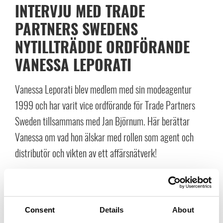
INTERVJU MED TRADE
PARTNERS SWEDENS
NYTILLTRÄDDE ORDFÖRANDE
VANESSA LEPORATI
Vanessa Leporati blev medlem med sin modeagentur
1999 och har varit vice ordförande för Trade Partners
Sweden tillsammans med Jan Björnum. Här berättar
Vanessa om vad hon älskar med rollen som agent och
distributör och vikten av ett affärsnätverk!
Berätta om din relation till Trade Partners Sweden?
”När jag startade min modeagentur 1999 kom jag i kontakt med Trade
Consent
Details
About
Partners Sweden, dåvarande Agenturföretagen. Jag hade innan varit