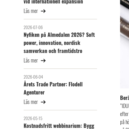
vid internationell expansion
Läs mer
2026-07-06
Nyfiken på Almedalen 2026? Soft
power, innovation, nordisk
samverkan och framtidstro
Läs mer
2026-06-04
Årets Trade Partner: Flodell
Agenturer
Berä
Läs mer
”IDU
efter
2026-05-15
på hö
Kostnadsfritt webbinarium: Bygg