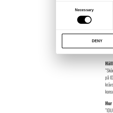
Vilk
Consent
Necessary
Selection
”Vår
Hur 
”Här 
fukt 
DENY
tiden
resul
Håll
”Skö
på I
krävs
konsu
Hur 
”IDUN