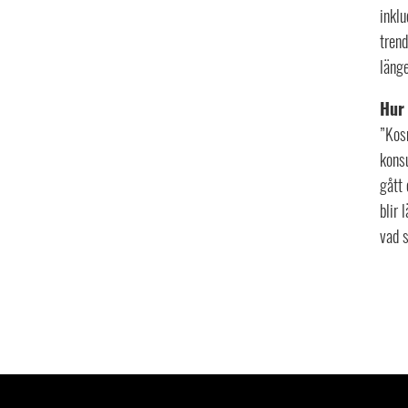
inklu
trend
länge
Hur 
”Kos
konsu
gått 
blir 
vad s