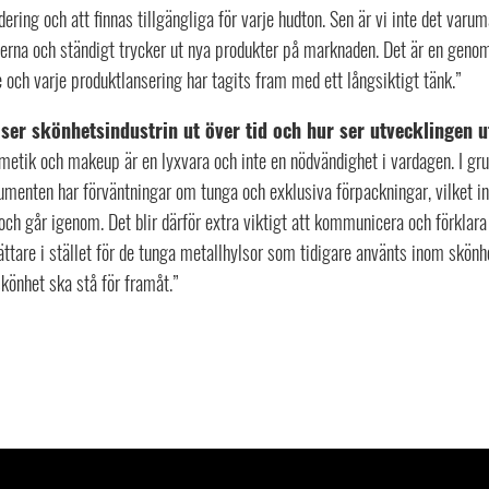
dering och att finnas tillgängliga för varje hudton. Sen är vi inte det va
erna och ständigt trycker ut nya produkter på marknaden. Det är en genom
 och varje produktlansering har tagits fram med ett långsiktigt tänk.”
ser skönhetsindustrin ut över tid och hur ser utvecklingen 
metik och makeup är en lyxvara och inte en nödvändighet i vardagen. I gr
menten har förväntningar om tunga och exklusiva förpackningar, vilket int
och går igenom. Det blir därför extra viktigt att kommunicera och förklar
lättare i stället för de tunga metallhylsor som tidigare använts inom skö
könhet ska stå för framåt.”