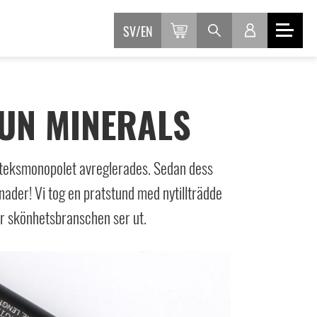
SV
EN
UN MINERALS
oteksmonopolet avreglerades. Sedan dess
ader! Vi tog en pratstund med nytillträdde
ör skönhetsbranschen ser ut.