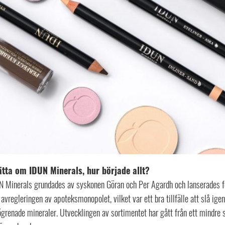
tta om IDUN Minerals, hur började allt?
N Minerals grundades av syskonen Göran och Per Agardh och lanserades för
 avregleringen av apoteksmonopolet, vilket var ett bra tillfälle att slå i
grenade mineraler. Utvecklingen av sortimentet har gått från ett mindre s