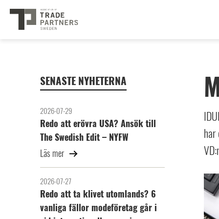
M
SENASTE NYHETERNA
2026-07-29
IDU
Redo att erövra USA? Ansök till
har 
The Swedish Edit – NYFW
VD:n
Läs mer
2026-07-27
Redo att ta klivet utomlands? 6
vanliga fällor modeföretag går i