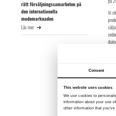
på 2
rätt försäljningssamarbeten på
den internationella
Vi ri
modemarknaden
produ
Läs mer
sälja
seda
dial
Vilk
”Vi s
en v
Consent
produ
Vad d
This website uses cookies
USA, 
We use cookies to personalis
vi b
information about your use of
där.”
other information that you’ve