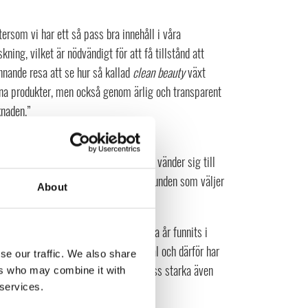
ftersom vi har ett så pass bra innehåll i våra
ning, vilket är nödvändigt för att få tillstånd att
ännande resa att se hur så kallad
clean beauty
växt
ena produkter, men också genom ärlig och transparent
knaden.”
 er till?
erar hud och hårvård. IDUN Minerals vänder sig till
nnan målgrupp är den miljömedvetna kunden som väljer
About
enser, materialval och produktion.
nns i 25 länder totalt. Vi har i flera år funnits i
ört stor marknad med mycket potential och därför har
se our traffic. We also share
aro för att kunna utvecklas och växa oss starka även
ers who may combine it with
 services.