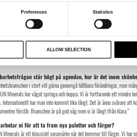
en är er mest sålda produkt?
Preferences
Statistics
 vattenfasta mascara som går att tvätta bort utan rengöringsmedel med v
ser den perfekta hudvårdsrutinen ut?
har jag ett rätt tråkigt svar där jag kommer säga att det viktigaste end
är det som är allra viktigast i en bra hudvårdsrutin. Utöver det gäller det 
ALLOW SELECTION
 du lägger på din rutin skall vara en avkoppling. Den kosmetiska känslan 
tat du är ute efter.”
barhetsfrågan står högt på agendan, hur är det inom skönh
nhetsbranschen i stort vill gärna genomgå hållbara förändringar, men mång
DUN Minerals har vågat springa och hoppa. Vi är fortfarande ett mindre b
. Internationellt har man inte kommit lika långt. Det är ännu svårare att
menten förstår. Branschen är på god väg men vi är långt ifrån klara.”
arbetar ni för att ta fram nya paletter och färger?
 Minerals är ett klassiskt varumärke när det kommer till färger. Vi har e