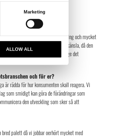
Marketing
armt vatten över 38 grader.”
ast är två komponenter, men bra rengöring och mycket
att hitta en bra rutin som ger en skön känsla, då den
ALLOW ALL
av produkten skall vara behaglig och ge det
etsbranschen och för er?
a är rädda för hur konsumenten skall reagera. Vi
olag som smidigt kan göra de förändringar som
 kommunicera den utveckling som sker så att
n bred palett då vi jobbar oerhört mycket med