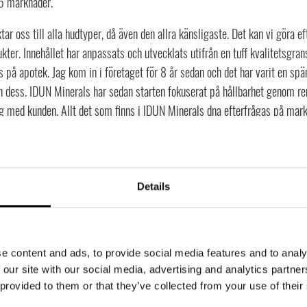
5 marknader.
ktar oss till alla hudtyper, då även den allra känsligaste. Det kan vi göra e
kter. Innehållet har anpassats och utvecklats utifrån en tuff kvalitetsgransk
s på apotek. Jag kom in i företaget för 8 år sedan och det har varit en sp
n dess. IDUN Minerals har sedan starten fokuserat på hållbarhet genom r
og med kunden. Allt det som finns i IDUN Minerals dna efterfrågas på mar
en typ utav produkter säljer ni och vilken marknad vänder ni
tartade med enbart makeup och har nu ett fullt sortiment som också inklud
äldigt bred målgrupp då produkterna kan användas av alla hudtyper. En a
Details
kt efter innehåll, där IDUNMinerals är transparanta och optimerar ingredi
et gäller den geografiska marknaden är Norden vår största marknad men vi fi
där vi innan pandemin skrev ett avtal med en distributör. USA är en oerh
e content and ads, to provide social media features and to analy
estämt att vi behöver ha
boots on the ground
, en personlig och fysisk närv
 our site with our social media, advertising and analytics partn
 provided to them or that they’ve collected from your use of their