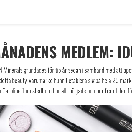
ÅNADENS MEDLEM: ID
N Minerals grundades för tio år sedan i samband med att ap
detta beauty-varumärke hunnit etablera sig på hela 25 markn
 Caroline Thunstedt om hur allt började och hur framtiden f